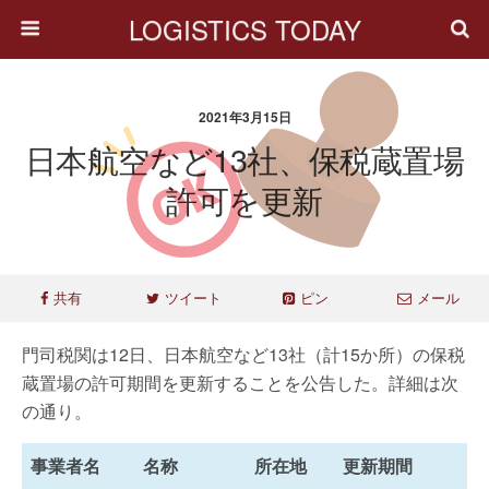
LOGISTICS TODAY
2021年3月15日
日本航空など13社、保税蔵置場
許可を更新
共有
ツイート
ピン
メール
門司税関は12日、日本航空など13社（計15か所）の保税
蔵置場の許可期間を更新することを公告した。詳細は次
の通り。
事業者名
名称
所在地
更新期間