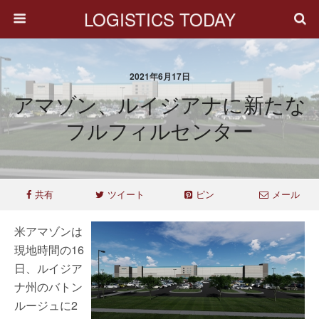
LOGISTICS TODAY
2021年6月17日
アマゾン、ルイジアナに新たな
フルフィルセンター
共有
ツイート
ピン
メール
米アマゾンは
現地時間の16
日、ルイジア
ナ州のバトン
ルージュに2