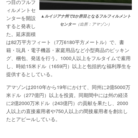
つ目のフルフ
ィルメントセ
▲ルイジアナ州で2か所目となるフルフィルメント
ンターを開設
センター
（出所：アマゾン）
すると発表し
た。延床面積
は82万平方フィート（7万6180平方メートル）で、書
籍・玩具・電子機器・家庭用品など小型商品のピッキン
グ、梱包、発送を行う。1000人以上をフルタイムで雇用
し、時給15米ドル（1659円）以上と包括的な福利厚生を
提供するとしている。
アマゾンは2010年から19年にかけて、同州に2億5000万
米ドル（277億円）以上を投資。同期間中には州の経済
に2億2000万米ドル（243億円）の貢献を果たし、2000
人以上の直接雇用者や750人以上の間接雇用者を創出し
たとアピールしている。