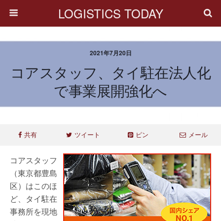
LOGISTICS TODAY
2021年7月20日
コアスタッフ、タイ駐在法人化
で事業展開強化へ
共有
ツイート
ピン
メール
コアスタッフ
（東京都豊島
区）はこのほ
ど、タイ駐在
事務所を現地