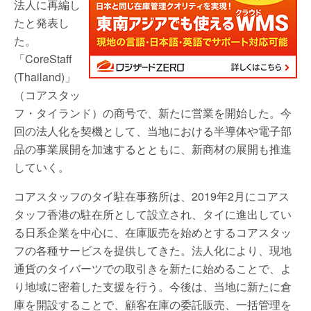
法人に再編し
たと発表し
た。
「CoreStaff
(Thailand)」
（コアスタッ
フ・タイランド）の商号で、新たに営業を開始した。今
回の法人化を契機として、当地における半導体や電子部
品の事業展開を加速するとともに、新商材の展開も推進
していく。
コアスタッフのタイ駐在事務所は、2019年2月にコアス
タッフ香港の駐在所として設立され、タイに進出してい
る日系企業を中心に、在庫販売を始めとするコアスタッ
フの各種サービスを提供してきた。法人化により、現地
通貨のタイバーツでの取引きを新たに始めることで、よ
り地域に密着した支援を行う。今後は、当地に新たに倉
庫を開設することで、顧客在庫の委託販売、一括管理を