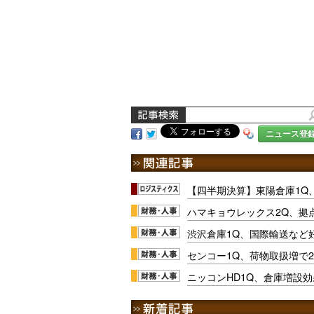
ニュース登
【四半期決算】東陽倉庫1Q
ハマキョウレックス2Q、拠
渋沢倉庫1Q、国際輸送など
センコー1Q、荷物取扱増で
ニッコンHD1Q、倉庫増設