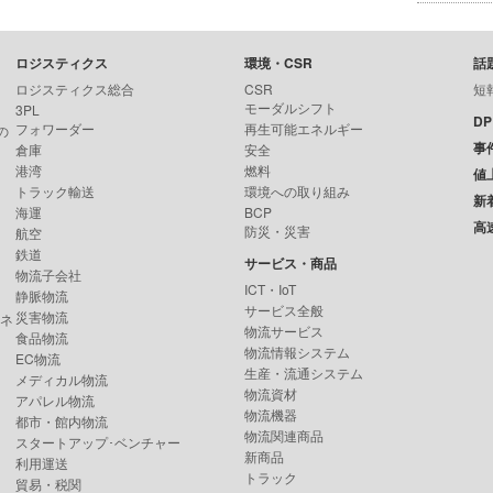
ロジスティクス
環境・CSR
話
ロジスティクス総合
CSR
短
モーダルシフト
3PL
D
フォワーダー
再生可能エネルギー
の
事
倉庫
安全
港湾
燃料
値
トラック輸送
環境への取り組み
新
海運
BCP
高
防災・災害
航空
鉄道
サービス・商品
物流子会社
ICT・IoT
静脈物流
サービス全般
災害物流
ンネ
物流サービス
食品物流
物流情報システム
EC物流
生産・流通システム
メディカル物流
物流資材
アパレル物流
物流機器
都市・館内物流
物流関連商品
スタートアップ･ベンチャー
新商品
利用運送
トラック
貿易・税関