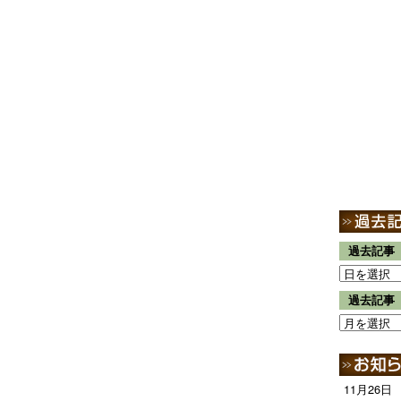
過去記事
過去記事
11月26日