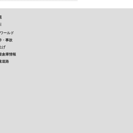
題
報
Pワールド
件・事故
上げ
着倉庫情報
速道路