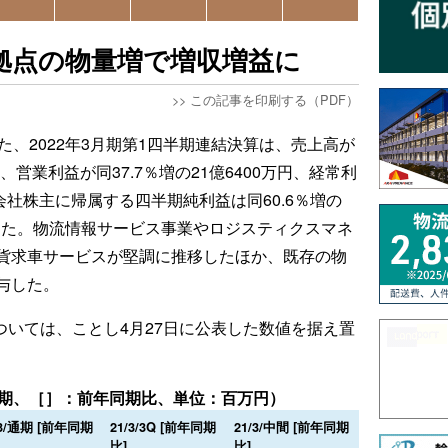
拠点の物量増で増収増益に
>>
この記事を印刷する（PDF）
た、2022年3月期第1四半期連結決算は、売上高が
円、営業利益が同37.7％増の21億6400万円、経常利
親会社株主に帰属する四半期純利益は同60.6％増の
保した。物流情報サービス事業やロジスティクスマネ
貨求車サービスが堅調に推移したほか、既存の物
与した。
については、ことし4月27日に公表した数値を据え置
半期、［］：前年同期比、単位：百万円）
/3/通期 [前年同期
21/3/3Q [前年同期
21/3/中間 [前年同期
比]
比]