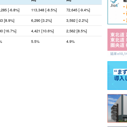
,285 [-6.8%]
113,348 [-8.5%]
72,645 [-9.4%]
43 [8.9%]
6,290 [3.2%]
3,592 [-2.2%]
30 [16.7%]
4,421 [10.6%]
2,562 [8.5%]
%
5.5%
4.9%