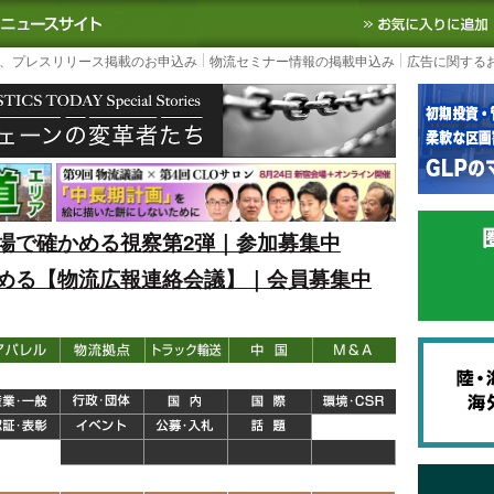
S TODAY｜国内最大の物流ニュースサイト
3PL, SCMなど国内外の最新の物流
、プレスリリース掲載のお申込み
物流セミナー情報の掲載申込み
広告に関する
場で確かめる視察第2弾｜参加募集中
める【物流広報連絡会議】｜会員募集中