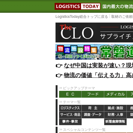
LOGISTIC
LogisticsToday総合トップに戻る
取材のご依頼
👉️
なぜ中国は実装が速い？現
👉️
物流の価値「伝える力」高
ピックアップテーマ
テーマ一覧
スペシャルコンテンツ一覧