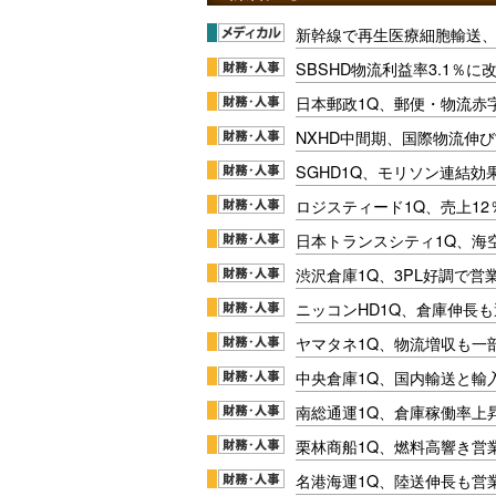
新幹線で再生医療細胞輸送
SBSHD物流利益率3.1％
日本郵政1Q、郵便・物流赤
NXHD中間期、国際物流伸び
SGHD1Q、モリソン連結効
ロジスティード1Q、売上1
日本トランスシティ1Q、海
渋沢倉庫1Q、3PL好調で営
ニッコンHD1Q、倉庫伸長
ヤマタネ1Q、物流増収も一
中央倉庫1Q、国内輸送と輸
南総通運1Q、倉庫稼働率上
栗林商船1Q、燃料高響き営
名港海運1Q、陸送伸長も営業