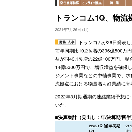
トランコム1Q、物流
2021年7月26日 (月)
トランコムが26日発表し
前年同期比10.2％増の396億500万
益が同43.1％増の22億100万円、
14億5300万円で、増収増益を確
ジメント事業などの中軸事業で、求
流拠点における物量増も好業績に寄
2022年3月期通期の連結業績予想
いた。
■決算集計（見出し：年/決算期/四
22/3/1Q [前年同期
21
比]
比]