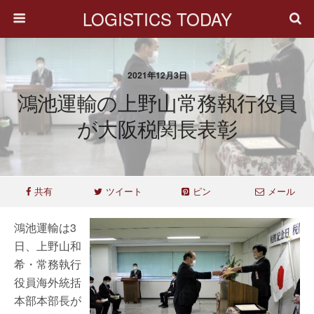
LOGISTICS TODAY
2021年12月3日
鴻池運輸の上野山常務執行役員
が大阪税関長表彰
共有
ツイート
ピン
メール
鴻池運輸は3
日、上野山和
希・常務執行
役員海外統括
本部本部長が