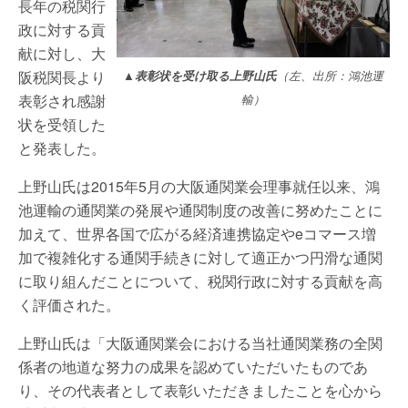
長年の税関行
政に対する貢
献に対し、大
阪税関長より
▲表彰状を受け取る上野山氏
（左、出所：鴻池運
表彰され感謝
輸）
状を受領した
と発表した。
上野山氏は2015年5月の大阪通関業会理事就任以来、鴻
池運輸の通関業の発展や通関制度の改善に努めたことに
加えて、世界各国で広がる経済連携協定やeコマース増
加で複雑化する通関手続きに対して適正かつ円滑な通関
に取り組んだことについて、税関行政に対する貢献を高
く評価された。
上野山氏は「大阪通関業会における当社通関業務の全関
係者の地道な努力の成果を認めていただいたものであ
り、その代表者として表彰いただきましたことを心から