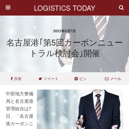
LOGISTICS TODAY
2022年3月7日
名古屋港｢第5回カーボンニュー
トラル検討会｣開催
共有
ツイート
ピン
メール
中部地方整備
局と名古屋港
管理組合は7
日、「名古屋
港カーボンニ