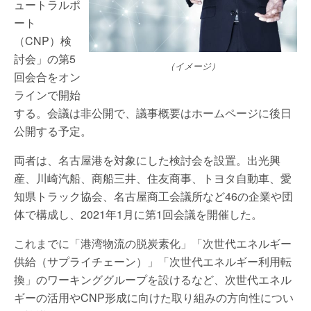
ュートラルポ
ート
（CNP）検
討会」の第5
（イメージ）
回会合をオン
ラインで開始
する。会議は非公開で、議事概要はホームページに後日
公開する予定。
両者は、名古屋港を対象にした検討会を設置。出光興
産、川崎汽船、商船三井、住友商事、トヨタ自動車、愛
知県トラック協会、名古屋商工会議所など46の企業や団
体で構成し、2021年1月に第1回会議を開催した。
これまでに「港湾物流の脱炭素化」「次世代エネルギー
供給（サプライチェーン）」「次世代エネルギー利用転
換」のワーキンググループを設けるなど、次世代エネル
ギーの活用やCNP形成に向けた取り組みの方向性につい