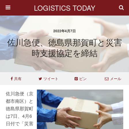
LOGISTICS TODAY
2022年4月7日
佐川急便、徳島県那賀町と災害
時支援協定を締結
共有
ツイート
ピン
メール
佐川急便（京
都市南区）と
徳島県那賀町
は7日、4月6
日付で「災害