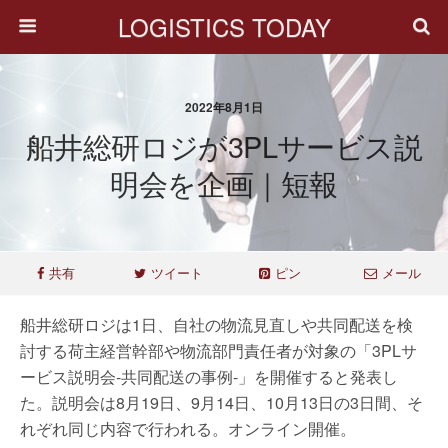
LOGISTICS TODAY
2022年8月1日
船井総研ロジが3PLサービス説
明会を企画｜短報
共有
ツイート
ピン
メール
船井総研ロジは1日、自社の物流見直しや共同配送を検
討する荷主経営幹部や物流部門責任者が対象の「3PLサ
ービス説明会-共同配送の事例-」を開催すると発表し
た。説明会は8月19日、9月14日、10月13日の3日間、そ
れぞれ同じ内容で行われる。オンライン開催。