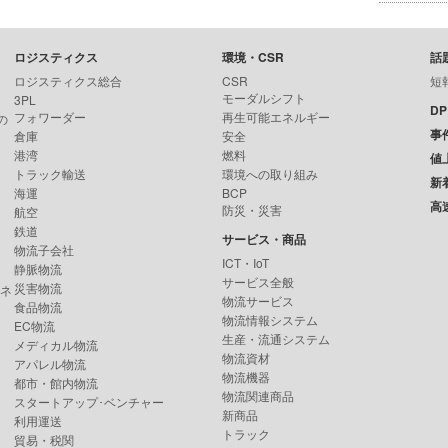
ロジスティクス
環境・CSR
話
ロジスティクス総合
CSR
短
モーダルシフト
3PL
D
フォワーダー
再生可能エネルギー
の
事
倉庫
安全
港湾
燃料
値
トラック輸送
環境への取り組み
新
海運
BCP
高
防災・災害
航空
鉄道
サービス・商品
物流子会社
ICT・IoT
静脈物流
サービス全般
災害物流
ンネ
物流サービス
食品物流
物流情報システム
EC物流
生産・流通システム
メディカル物流
物流資材
アパレル物流
物流機器
都市・館内物流
物流関連商品
スタートアップ･ベンチャー
新商品
利用運送
トラック
貿易・税関