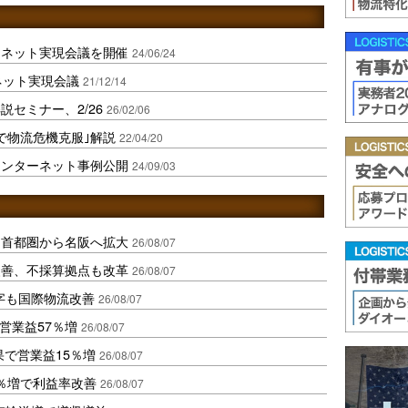
ーネット実現会議を開催
24/06/24
ネット実現会議
21/12/14
セミナー、2/26
26/02/06
で物流危機克服｣解説
22/04/20
インターネット事例公開
24/09/03
、首都圏から名阪へ拡大
26/08/07
に改善、不採算拠点も改革
26/08/07
字も国際物流改善
26/08/07
営業益57％増
26/08/07
果で営業益15％増
26/08/07
2％増で利益率改善
26/08/07