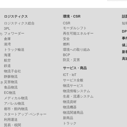
ロジスティクス
環境・CSR
話
ロジスティクス総合
CSR
短
モーダルシフト
3PL
D
フォワーダー
再生可能エネルギー
の
事
倉庫
安全
港湾
燃料
値
トラック輸送
環境への取り組み
新
海運
BCP
高
防災・災害
航空
鉄道
サービス・商品
物流子会社
ICT・IoT
静脈物流
サービス全般
災害物流
ンネ
物流サービス
食品物流
物流情報システム
EC物流
生産・流通システム
メディカル物流
物流資材
アパレル物流
物流機器
都市・館内物流
物流関連商品
スタートアップ･ベンチャー
新商品
利用運送
トラック
貿易・税関