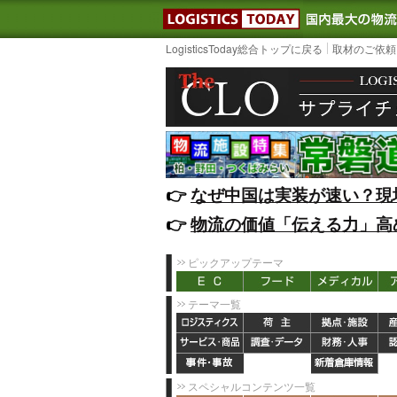
LOGISTIC
LogisticsToday総合トップに戻る
取材のご依頼
👉️
なぜ中国は実装が速い？現
👉️
物流の価値「伝える力」高
ピックアップテーマ
テーマ一覧
スペシャルコンテンツ一覧