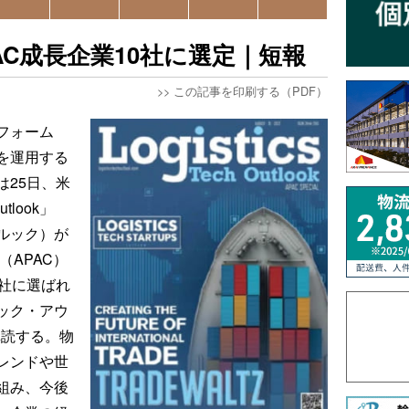
AC成長企業10社に選定｜短報
>>
この記事を印刷する（PDF）
フォーム
）を運用する
は25日、米
tlook」
ルック）が
（APAC）
0社に選ばれ
ック・アウ
購読する。物
レンドや世
組み、今後