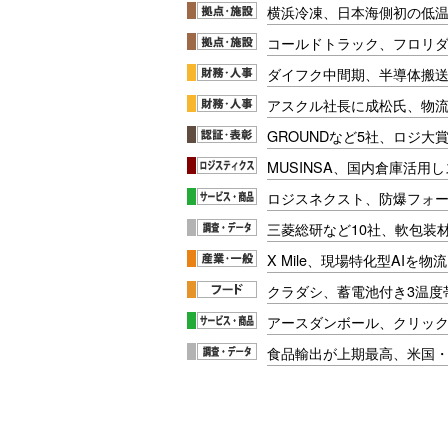
横浜冷凍、日本海側初の低
コールドトラック、フロリ
ダイフク中間期、半導体搬
アスクル社長に成松氏、物
GROUNDなど5社、ロジ大
MUSINSA、国内倉庫活用
ロジスネクスト、防爆フォ
三菱総研など10社、軟包装
X Mile、現場特化型AIを
クラダシ、蓄電池付き3温度
アースダンボール、クリッ
食品輸出が上期最高、米国