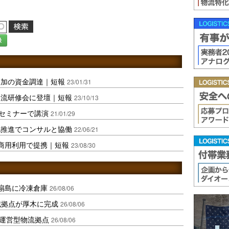
録
追加の資金調達｜短報
23/01/31
物流研修会に登壇｜短報
23/10/13
始セミナーで講演
21/01/29
化推進でコンサルと協働
22/06/21
商用利用で提携｜短報
23/08/30
扇島に冷凍倉庫
26/08/06
域拠点が厚木に完成
26/08/06
運営型物流拠点
26/08/06