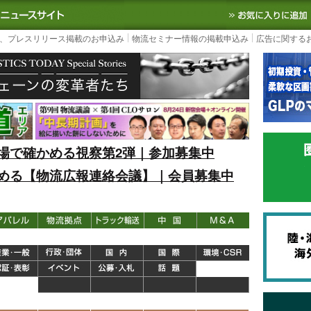
S TODAY｜国内最大の物流ニュースサイト
3PL, SCMなど国内外の最新の物流
、プレスリリース掲載のお申込み
物流セミナー情報の掲載申込み
広告に関する
場で確かめる視察第2弾｜参加募集中
める【物流広報連絡会議】｜会員募集中