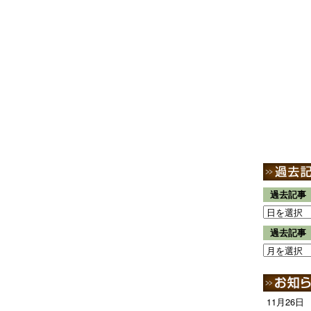
過去記事
過去記事
11月26日