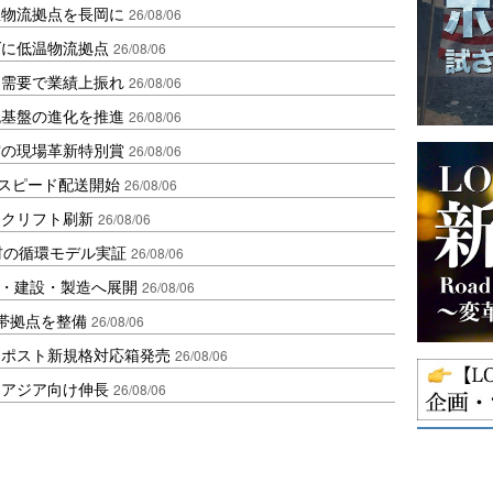
温物流拠点を長岡に
26/08/06
ダに低温物流拠点
26/08/06
送需要で業績上振れ
26/08/06
流基盤の進化を推進
26/08/06
賞の現場革新特別賞
26/08/06
しスピード配送開始
26/08/06
ークリフト刷新
26/08/06
材の循環モデル実証
26/08/06
物流・建設・製造へ展開
26/08/06
帯拠点を整備
26/08/06
クポスト新規格対応箱発売
26/08/06
・アジア向け伸長
26/08/06