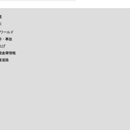
題
報
Pワールド
件・事故
上げ
着倉庫情報
速道路