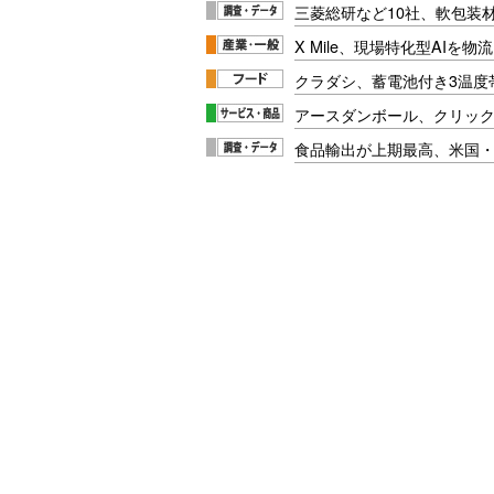
三菱総研など10社、軟包装
X Mile、現場特化型AIを
クラダシ、蓄電池付き3温度
アースダンボール、クリッ
食品輸出が上期最高、米国