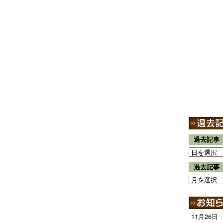
過去記事
過去記事
11月26日