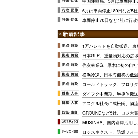
中国運輸局、5月は車両停止
6月は車両停止180日など5
車両停止70日など4社に行
1万パレットを自動搬送、東
日本GLP、重量物対応の広
住友林業G、厚木に初の自社
横浜冷凍、日本海側初の低
コールドトラック、フロリ
ダイフク中間期、半導体搬
アスクル社長に成松氏、物
GROUNDなど5社、ロジ大
MUSINSA、国内倉庫活用
ロジスネクスト、防爆フォ