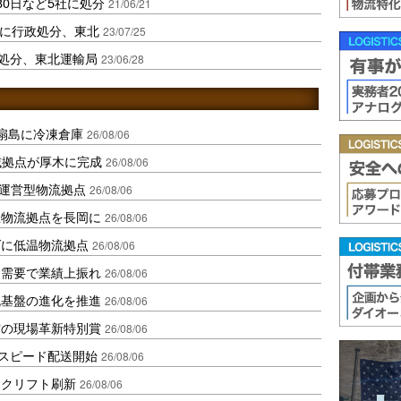
80日など5社に処分
21/06/21
社に行政処分、東北
23/07/25
政処分、東北運輸局
23/06/28
扇島に冷凍倉庫
26/08/06
域拠点が厚木に完成
26/08/06
運営型物流拠点
26/08/06
温物流拠点を長岡に
26/08/06
ダに低温物流拠点
26/08/06
送需要で業績上振れ
26/08/06
流基盤の進化を推進
26/08/06
賞の現場革新特別賞
26/08/06
しスピード配送開始
26/08/06
ークリフト刷新
26/08/06