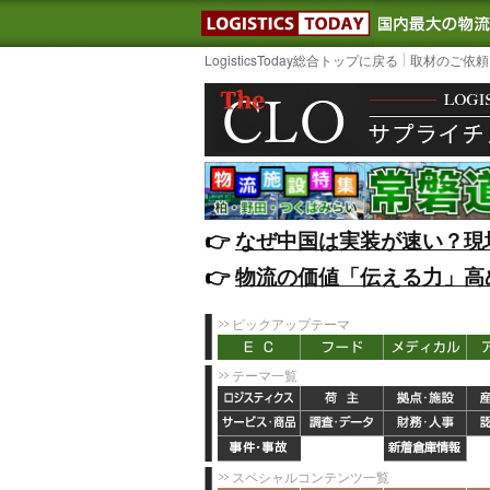
LOGISTIC
LogisticsToday総合トップに戻る
取材のご依頼
👉️
なぜ中国は実装が速い？現
👉️
物流の価値「伝える力」高
ピックアップテーマ
テーマ一覧
スペシャルコンテンツ一覧