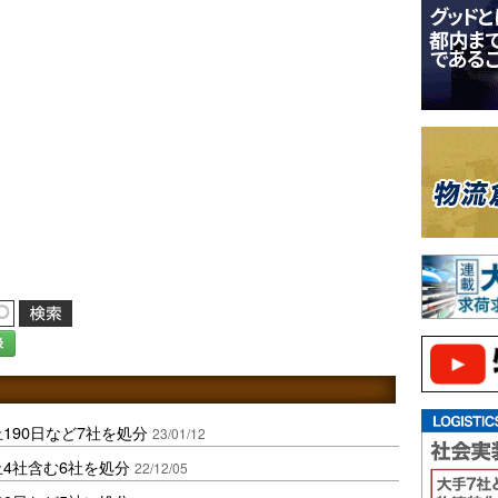
録
190日など7社を処分
23/01/12
止4社含む6社を処分
22/12/05