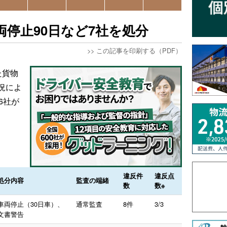
両停止90日など7社を処分
>>
この記事を印刷する（PDF）
た貨物
況によ
6社が
違反件
違反点
処分内容
監査の端緒
数
数※
車両停止（30日車）、
通常監査
8件
3/3
文書警告