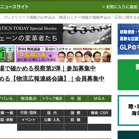
S TODAY｜国内最大の物流ニュースサイト
3PL, SCMなど国内外の最新の物流
、プレスリリース掲載のお申込み
物流セミナー情報の掲載申込み
広告に関する
場で確かめる視察第2弾｜参加募集中
める【物流広報連絡会議】｜会員募集中