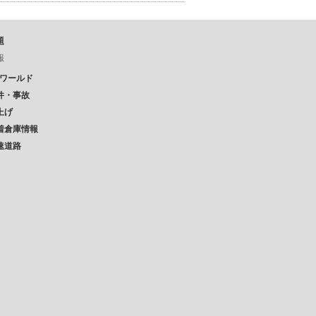
題
報
Pワールド
件・事故
上げ
着倉庫情報
速道路