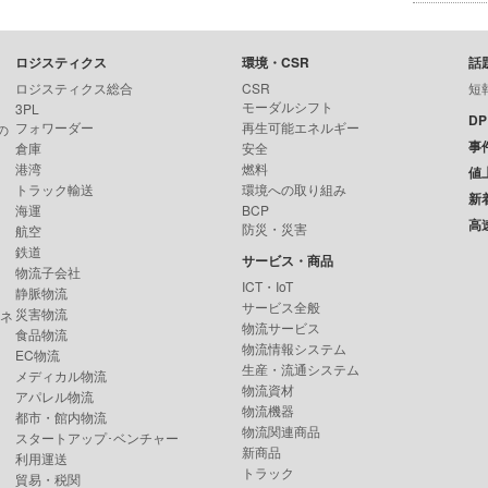
ロジスティクス
環境・CSR
話
ロジスティクス総合
CSR
短
モーダルシフト
3PL
D
フォワーダー
再生可能エネルギー
の
事
倉庫
安全
港湾
燃料
値
トラック輸送
環境への取り組み
新
海運
BCP
高
防災・災害
航空
鉄道
サービス・商品
物流子会社
ICT・IoT
静脈物流
サービス全般
災害物流
ンネ
物流サービス
食品物流
物流情報システム
EC物流
生産・流通システム
メディカル物流
物流資材
アパレル物流
物流機器
都市・館内物流
物流関連商品
スタートアップ･ベンチャー
新商品
利用運送
トラック
貿易・税関