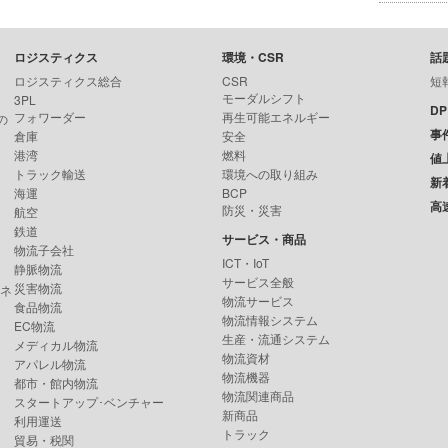
ロジスティクス
環境・CSR
話
ロジスティクス総合
CSR
短
モーダルシフト
3PL
D
フォワーダー
再生可能エネルギー
の
事
倉庫
安全
港湾
燃料
値
トラック輸送
環境への取り組み
新
海運
BCP
高
防災・災害
航空
鉄道
サービス・商品
物流子会社
ICT・IoT
静脈物流
サービス全般
災害物流
ンネ
物流サービス
食品物流
物流情報システム
EC物流
生産・流通システム
メディカル物流
物流資材
アパレル物流
物流機器
都市・館内物流
物流関連商品
スタートアップ･ベンチャー
新商品
利用運送
トラック
貿易・税関