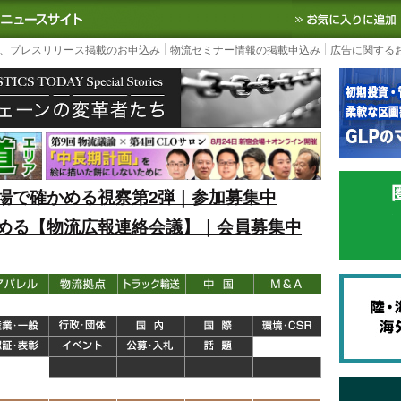
S TODAY｜国内最大の物流ニュースサイト
3PL, SCMなど国内外の最新の物流
、プレスリリース掲載のお申込み
物流セミナー情報の掲載申込み
広告に関する
場で確かめる視察第2弾｜参加募集中
める【物流広報連絡会議】｜会員募集中