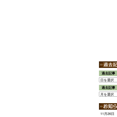
過去記事
過去記事
11月26日