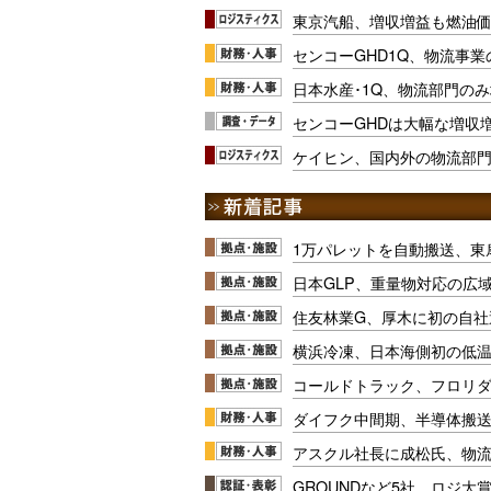
東京汽船、増収増益も燃油
センコーGHD1Q、物流事
日本水産･1Q、物流部門の
センコーGHDは大幅な増収
ケイヒン、国内外の物流部
1万パレットを自動搬送、東
日本GLP、重量物対応の広
住友林業G、厚木に初の自社
横浜冷凍、日本海側初の低
コールドトラック、フロリ
ダイフク中間期、半導体搬
アスクル社長に成松氏、物
GROUNDなど5社、ロジ大