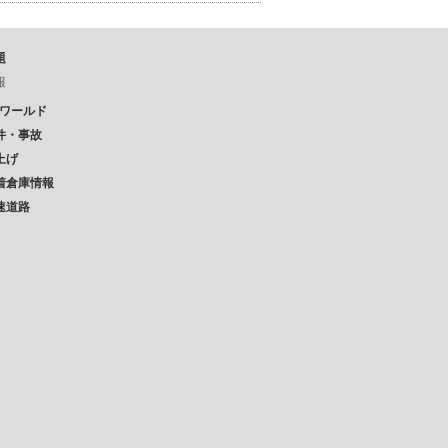
題
報
Pワールド
件・事故
上げ
着倉庫情報
速道路