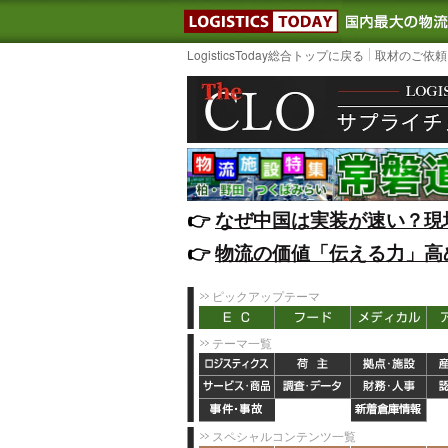
LOGISTIC
LogisticsToday総合トップに戻る
取材のご依頼
👉️
なぜ中国は実装が速い？現
👉️
物流の価値「伝える力」高
ピックアップテーマ
テーマ一覧
スペシャルコンテンツ一覧