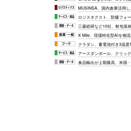
MUSINSA、国内倉庫活用
ロジスネクスト、防爆フォ
三菱総研など10社、軟包装
X Mile、現場特化型AIを
クラダシ、蓄電池付き3温度
アースダンボール、クリッ
食品輸出が上期最高、米国