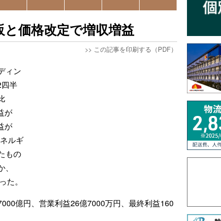
販と価格改定で増収増益
>>
この記事を印刷する（PDF）
ディン
2四半
比
利益が
利益が
エネルギ
たもの
か、
った。
00億円、営業利益26億7000万円、最終利益160