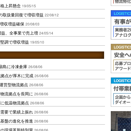
価格上昇懸念
19/05/15
業の取扱量回復で増収増益
22/08/12
み増収増益確保
20/08/03
増益、全事業で売上増
24/05/14
門堅調で増収増益
19/05/10
扇島に冷凍倉庫
26/08/06
域拠点が厚木に完成
26/08/06
運営型物流拠点
26/08/06
温物流拠点を長岡に
26/08/06
ダに低温物流拠点
26/08/06
送需要で業績上振れ
26/08/06
流基盤の進化を推進
26/08/06
賞の現場革新特別賞
26/08/06