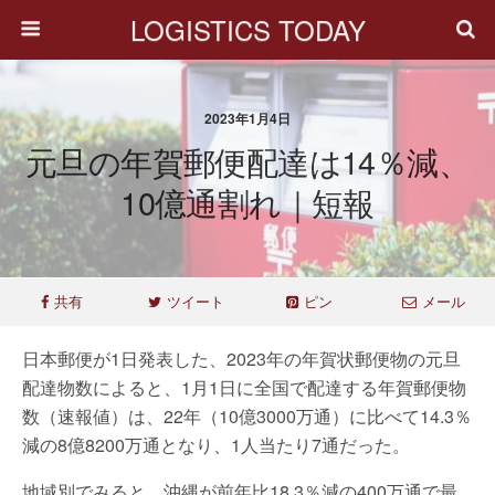
LOGISTICS TODAY
2023年1月4日
元旦の年賀郵便配達は14％減、
10億通割れ｜短報
共有
ツイート
ピン
メール
日本郵便が1日発表した、2023年の年賀状郵便物の元旦
配達物数によると、1月1日に全国で配達する年賀郵便物
数（速報値）は、22年（10億3000万通）に比べて14.3％
減の8億8200万通となり、1人当たり7通だった。
地域別でみると、沖縄が前年比18.3％減の400万通で最