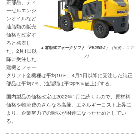
正部品、ディ
ーゼルエンジ
ンオイルなど
油脂類の販売
価格を改定す
ると発表し
▲電動式フォークリフト「FE25G-2」
（出所：コマ
た。2月1日以
ツ）
降に受注した
建機とフォー
クリフト全機種は平均10％、4月1日以降に受注した純正
部品は平均7％、油脂類は平均28％値上げする。
国内製品の価格改定は2022年1月に続くもので、原材料
価格や物流費のさらなる高騰、エネルギーコスト上昇に
より、企業努力での吸収が困難になったためとしてい
る。