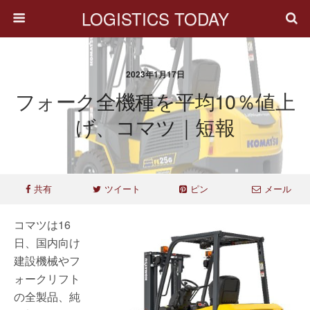
LOGISTICS TODAY
2023年1月17日
フォーク全機種を平均10％値上
げ、コマツ｜短報
共有
ツイート
ピン
メール
コマツは16
日、国内向け
建設機械やフ
ォークリフト
の全製品、純