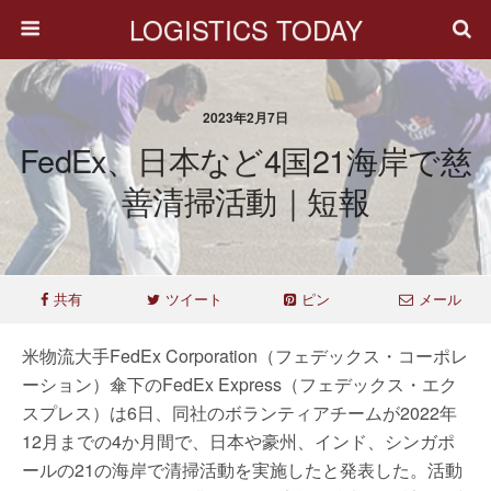
LOGISTICS TODAY
2023年2月7日
FedEx、日本など4国21海岸で慈
善清掃活動｜短報
共有
ツイート
ピン
メール
米物流大手FedEx Corporation（フェデックス・コーポレ
ーション）傘下のFedEx Express（フェデックス・エク
スプレス）は6日、同社のボランティアチームが2022年
12月までの4か月間で、日本や豪州、インド、シンガポ
ールの21の海岸で清掃活動を実施したと発表した。活動