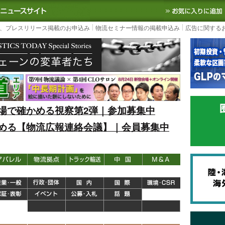
S TODAY｜国内最大の物流ニュースサイト
3PL, SCMなど国内外の最新の物流
、プレスリリース掲載のお申込み
物流セミナー情報の掲載申込み
広告に関する
場で確かめる視察第2弾｜参加募集中
める【物流広報連絡会議】｜会員募集中