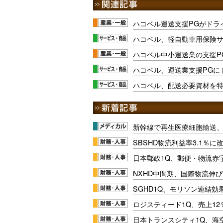
ハコベル運送支援PGがドラ
ハコベル、軽自動車用保険
ハコベル中小運送業の支援P
ハコベル、運送業支援PGに
ハコベル、配送必要資材を
新幹線で再生医療細胞輸送
SBSHD物流利益率3.1％
日本郵政1Q、郵便・物流赤
NXHD中間期、国際物流伸び
SGHD1Q、モリソン連結効
ロジスティード1Q、売上1
日本トランスシティ1Q、海