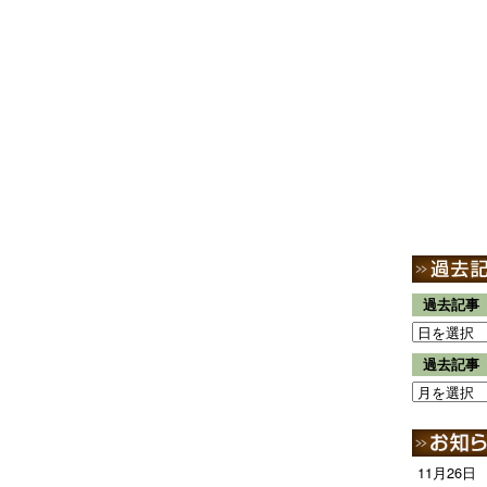
過去記事
過去記事
11月26日