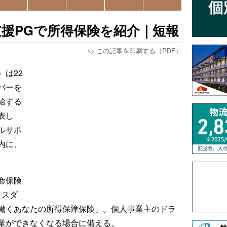
援PGで所得保険を紹介｜短報
>>
この記事を印刷する（PDF）
は22
バーを
給する
表し
ルサポ
内に、
命保険
（スダ
働くあなたの所得保障保険」。個人事業主のドラ
業ができなくなる場合に備える。