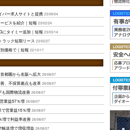
イバー求人サイトと提携
23/09/04
サービスを紹介｜短報
23/02/24
Gにタイミー追加｜短報
23/03/14
トラック短期リース
23/02/27
特別価格で｜短報
22/10/17
、首都圏から名阪へ拡大
26/08/07
に改善、不採算拠点も改革
26/08/07
字も国際物流改善
26/08/07
営業益57％増
26/08/07
果で営業益15％増
26/08/07
2％増で利益率改善
26/08/07
空輸送増で増収増益
26/08/07