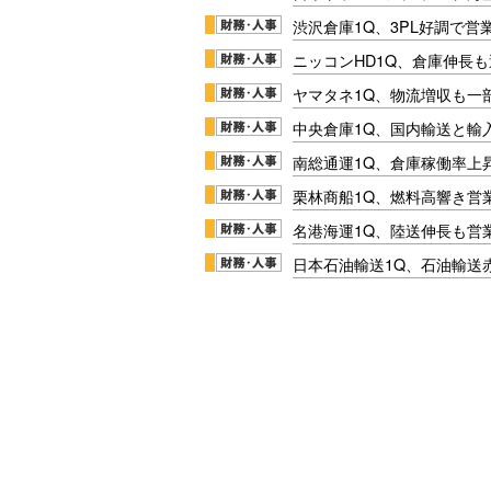
渋沢倉庫1Q、3PL好調で営
ニッコンHD1Q、倉庫伸長
ヤマタネ1Q、物流増収も一
中央倉庫1Q、国内輸送と輸
南総通運1Q、倉庫稼働率上
栗林商船1Q、燃料高響き営
名港海運1Q、陸送伸長も営業
日本石油輸送1Q、石油輸送