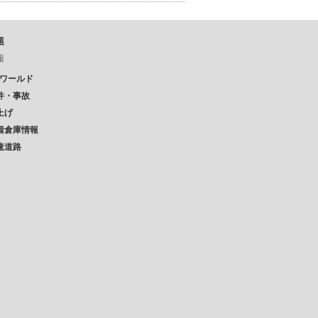
題
報
Pワールド
件・事故
上げ
着倉庫情報
速道路