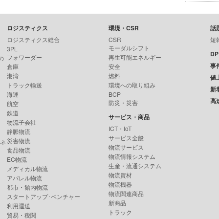
ロジスティクス
環境・CSR
話
ロジスティクス総合
CSR
短
モーダルシフト
3PL
D
フォワーダー
再生可能エネルギー
の
事
倉庫
安全
港湾
燃料
値
トラック輸送
環境への取り組み
新
海運
BCP
高
防災・災害
航空
鉄道
サービス・商品
物流子会社
ICT・IoT
静脈物流
サービス全般
災害物流
ンネ
物流サービス
食品物流
物流情報システム
EC物流
生産・流通システム
メディカル物流
物流資材
アパレル物流
物流機器
都市・館内物流
物流関連商品
スタートアップ･ベンチャー
新商品
利用運送
トラック
貿易・税関