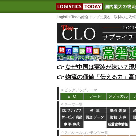
LOGISTIC
LogisticsToday総合トップに戻る
取材のご依頼
👉️
なぜ中国は実装が速い？現
👉️
物流の価値「伝える力」高
ピックアップテーマ
テーマ一覧
スペシャルコンテンツ一覧