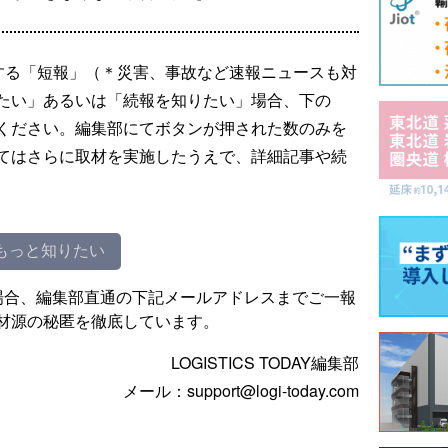
する「短報」（＊災害、事故など速報ニュースも対
たい」あるいは「続報を知りたい」場合、下の
ください。編集部にてボタンが押された数のみを
てはさらに取材を実施したうえで、詳細記事や続
もっと知りたい
場合、編集部直通の下記メールアドレスまでご一報
材源の秘匿を徹底しています。
LOGISTICS TODAY編集部
メール：support@logi-today.com