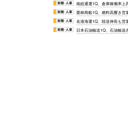
南総通運1Q、倉庫稼働率上
栗林商船1Q、燃料高響き営
名港海運1Q、陸送伸長も営業
日本石油輸送1Q、石油輸送