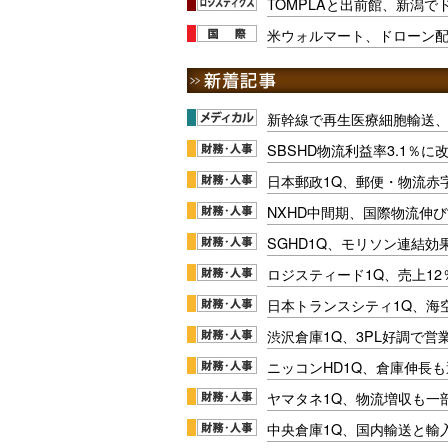
TOMPLAと出前館、新潟
米ウォルマート、ドローン配
新幹線で再生医療細胞輸送
SBSHD物流利益率3.1％
日本郵政1Q、郵便・物流赤
NXHD中間期、国際物流伸び
SGHD1Q、モリソン連結効
ロジスティード1Q、売上1
日本トランスシティ1Q、海
渋沢倉庫1Q、3PL好調で営
ニッコンHD1Q、倉庫伸長
ヤマタネ1Q、物流増収も一
中央倉庫1Q、国内輸送と輸