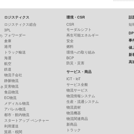
ロジスティクス
環境・CSR
話
ロジスティクス総合
CSR
短
モーダルシフト
3PL
D
フォワーダー
再生可能エネルギー
の
事
倉庫
安全
港湾
燃料
値
トラック輸送
環境への取り組み
新
海運
BCP
高
防災・災害
航空
鉄道
サービス・商品
物流子会社
ICT・IoT
静脈物流
サービス全般
災害物流
ンネ
物流サービス
食品物流
物流情報システム
EC物流
生産・流通システム
メディカル物流
物流資材
アパレル物流
物流機器
都市・館内物流
物流関連商品
スタートアップ･ベンチャー
新商品
利用運送
トラック
貿易・税関