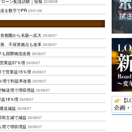
でドローン配送試験｜短報
22/08/08
送を数字でPR
23/01/06
、首都圏から名阪へ拡大
26/08/07
に改善、不採算拠点も改革
26/08/07
字も国際物流改善
26/08/07
営業益57％増
26/08/07
果で営業益15％増
26/08/07
2％増で利益率改善
26/08/07
空輸送増で増収増益
26/08/07
業益18％増
26/08/07
も運送減益
26/08/07
部荷主減で減益
26/08/07
入増で増収増益
26/08/07