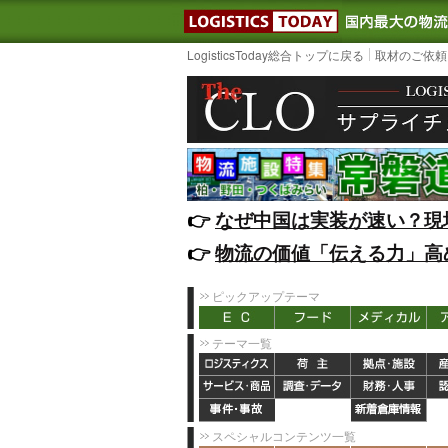
LOGISTIC
LogisticsToday総合トップに戻る
取材のご依頼
👉️
なぜ中国は実装が速い？現
👉️
物流の価値「伝える力」高
ピックアップテーマ
テーマ一覧
スペシャルコンテンツ一覧