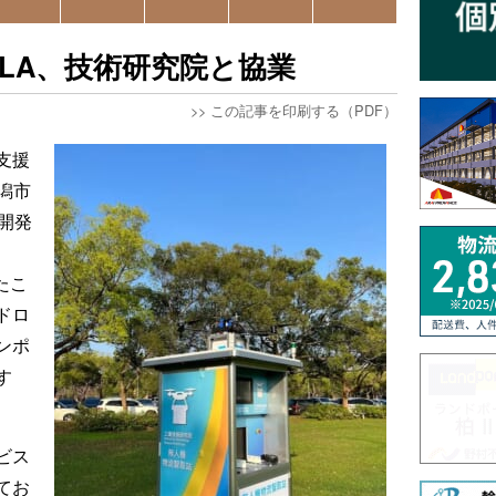
PLA、技術研究院と協業
>>
この記事を印刷する（PDF）
支援
潟市
開発
たこ
ドロ
ンポ
す
ビス
てお