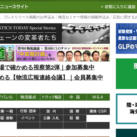
S TODAY｜国内最大の物流ニュースサイト
3PL, SCMなど国内外の最新の物流
、プレスリリース掲載のお申込み
物流セミナー情報の掲載申込み
広告に関する
場で確かめる視察第2弾｜参加募集中
める【物流広報連絡会議】｜会員募集中