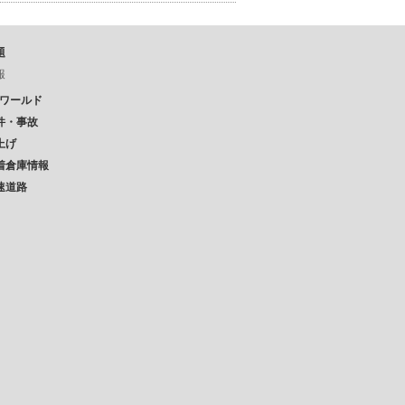
題
報
Pワールド
件・事故
上げ
着倉庫情報
速道路