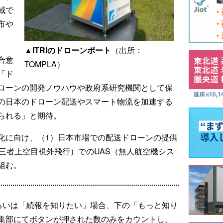
域で
市や
▲ITRIのドローンポート
（出所：
合意
TOMPLA）
「ド
ローンの開発ノウハウや政府系研究機関として保
の日本のドローン配送やスマート物流を加速する
られる」と期待。
化に向け、（1）日本市場での配送ドローンの提供
三者上空目視外飛行）でのUAS（無人航空機シス
組む。
るいは「続報を知りたい」場合、下の「もっと知り
集部にてボタンが押された数のみをカウントし、