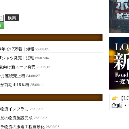
録
4年で17万着｜短報
22/08/05
Tシャツ発売｜短報
23/07/04
夏向け新スーツ発売
23/06/15
か月連続売上増
24/08/27
が前期比16％増
25/09/11
を物流インフラに
26/08/05
伏見の物流施設完成
26/08/05
バラ物流の搬送工程自動化
26/08/05