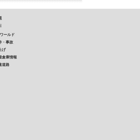
題
報
Pワールド
件・事故
上げ
着倉庫情報
速道路