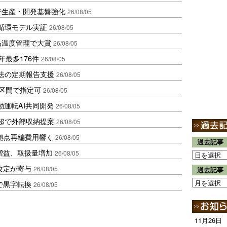
で生産・開発基盤強化
26/08/05
循環モデル実証
26/08/05
品温度管理で大賞
26/08/05
年最多176件
26/08/05
化法の定期報告支援
26/08/05
1区間で指定可
26/08/05
動運転AI共同開発
26/08/05
超で外部収納提案
26/08/05
、拠点再編費用響く
26/08/05
過去記事
増益、取扱量増加
26/08/05
改定が寄与
26/08/05
過去記事
で黒字転換
26/08/05
11月26日