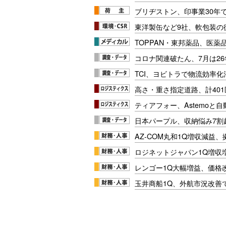
ブリヂストン、印事業30年
東洋製缶など9社、軟包装の
TOPPAN・東邦薬品、医薬
コロナ関連破たん、7月は26
TCI、ヨビトラで物流効率
高さ・重さ指定道路、計40
ティアフォー、Astemoと自
日本パープル、収納悩み7割
AZ-COM丸和1Q増収減益
ロジネットジャパン1Q増収
レンゴー1Q大幅増益、価格
玉井商船1Q、外航市況改善