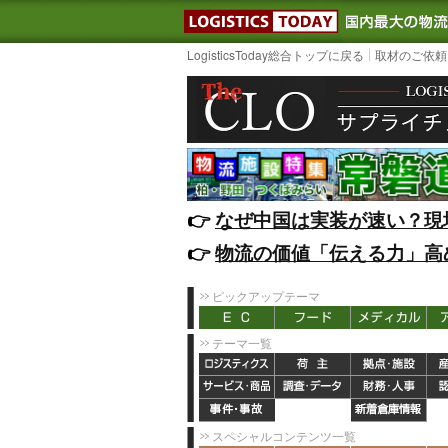
LOGISTIC
LogisticsToday総合トップに戻る
取材のご依頼
👉️
なぜ中国は実装が速い？現
👉️
物流の価値「伝える力」高
ピックアップテーマ
テーマ一覧
スペシャルコンテンツ一覧