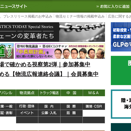
S TODAY｜国内最大の物流ニュースサイト
3PL, SCMなど国内外の最新の物流
、プレスリリース掲載のお申込み
物流セミナー情報の掲載申込み
広告に関する
場で確かめる視察第2弾｜参加募集中
める【物流広報連絡会議】｜会員募集中