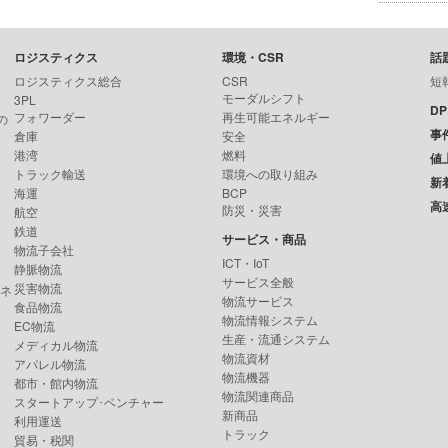
ロジスティクス
環境・CSR
話
ロジスティクス総合
CSR
短
モーダルシフト
3PL
D
フォワーダー
再生可能エネルギー
の
事
倉庫
安全
港湾
燃料
値
トラック輸送
環境への取り組み
新
海運
BCP
高
防災・災害
航空
鉄道
サービス・商品
物流子会社
ICT・IoT
静脈物流
サービス全般
災害物流
ンネ
物流サービス
食品物流
物流情報システム
EC物流
生産・流通システム
メディカル物流
物流資材
アパレル物流
物流機器
都市・館内物流
物流関連商品
スタートアップ･ベンチャー
新商品
利用運送
トラック
貿易・税関