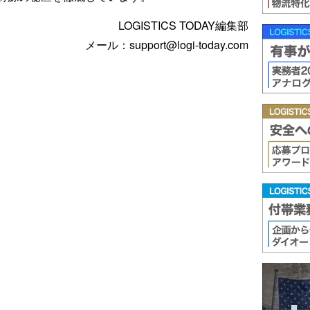
LOGISTICS TODAY編集部
メール：support@logi-today.com