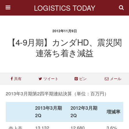
LOGISTICS TODAY
2012年11月9日
【4-9月期】カンダHD、震災関
連落ち着き減益
共有
ツイート
ピン
メール
2013年3月期第2四半期連結決算（単位：百万円）
2013年3月期
2012年3月期
増減率
2Q
2Q
13,132
12,680
3.6%
売上高