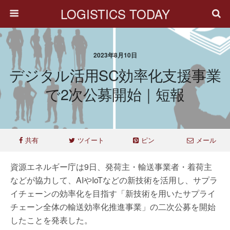
LOGISTICS TODAY
2023年8月10日
デジタル活用SC効率化支援事業
で2次公募開始｜短報
共有
ツイート
ピン
メール
資源エネルギー庁は9日、発荷主・輸送事業者・着荷主
などが協力して、AIやIoTなどの新技術を活用し、サプラ
イチェーンの効率化を目指す「新技術を用いたサプライ
チェーン全体の輸送効率化推進事業」の二次公募を開始
したことを発表した。