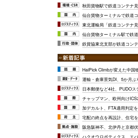
秋田貨物駅で鉄道コンテナ見
仙台貨物ターミナルで鉄道コン
東北運輸局「鉄道コンテナ
仙台貨物ターミナル駅で鉄
鉄貨協東北支部が鉄道コンテナ
HaiPick Climbが変えた
運輸・倉庫景気DI、5か月ぶ
日本郵便など4社、PUDO
チャップマン、欧州向けICS
加デカルト、FTA適用判定を
宅配の終点を再設計、住宅
阪急阪神不、北伊丹と京都
ハクオウロボティクス、エ