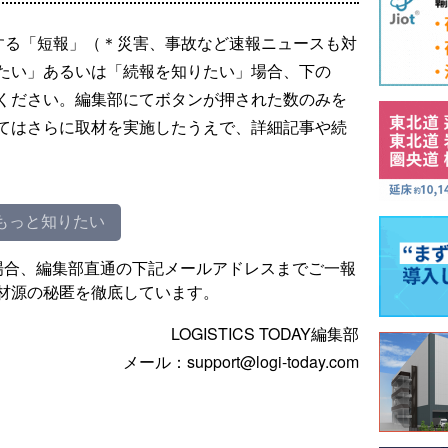
する「短報」（＊災害、事故など速報ニュースも対
たい」あるいは「続報を知りたい」場合、下の
ください。編集部にてボタンが押された数のみを
てはさらに取材を実施したうえで、詳細記事や続
もっと知りたい
場合、編集部直通の下記メールアドレスまでご一報
材源の秘匿を徹底しています。
LOGISTICS TODAY編集部
メール：support@logi-today.com