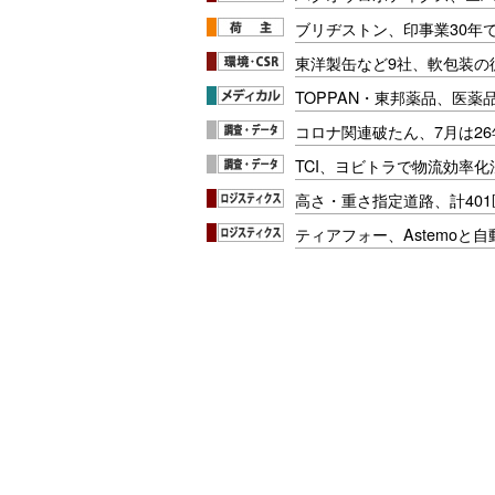
ブリヂストン、印事業30年
東洋製缶など9社、軟包装の
TOPPAN・東邦薬品、医薬
コロナ関連破たん、7月は26
TCI、ヨビトラで物流効率
高さ・重さ指定道路、計40
ティアフォー、Astemoと自