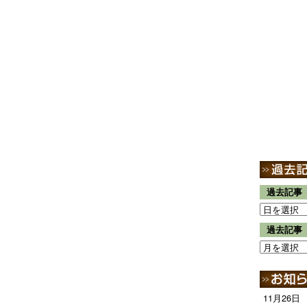
過去記事
過去記事
11月26日