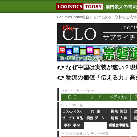
LOGISTIC
LogisticsToday総合トップに戻る
取材のご依頼
👉️
なぜ中国は実装が速い？現
👉️
物流の価値「伝える力」高
ピックアップテーマ
テーマ一覧
スペシャルコンテンツ一覧