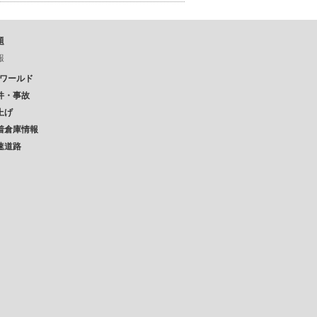
題
報
Pワールド
件・事故
上げ
着倉庫情報
速道路