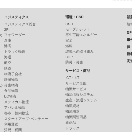
ロジスティクス
環境・CSR
話
ロジスティクス総合
CSR
短
モーダルシフト
3PL
D
フォワーダー
再生可能エネルギー
の
事
倉庫
安全
港湾
燃料
値
トラック輸送
環境への取り組み
新
海運
BCP
高
防災・災害
航空
鉄道
サービス・商品
物流子会社
ICT・IoT
静脈物流
サービス全般
災害物流
ンネ
物流サービス
食品物流
物流情報システム
EC物流
生産・流通システム
メディカル物流
物流資材
アパレル物流
物流機器
都市・館内物流
物流関連商品
スタートアップ･ベンチャー
新商品
利用運送
トラック
貿易・税関