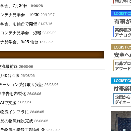
学会、7月30日
19/06/28
テナ見学会、10/30
20/10/07
見学会」を仙台で開催
21/07/16
道コンテナ見学会｜短報
23/09/22
見学会、9/25 仙台
15/08/25
中国物流最前線
26/08/06
り40台回復
26/08/06
ステーション受け取り実証
26/08/06
2申告を内製化
26/08/06
AIで支援
26/08/06
を物流インフラに
26/08/05
伏見の物流施設完成
26/08/05
バラ物流の搬送工程自動化
26/08/05