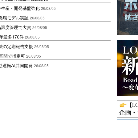
で生産・開発基盤強化
26/08/05
循環モデル実証
26/08/05
品温度管理で大賞
26/08/05
年最多176件
26/08/05
化法の定期報告支援
26/08/05
1区間で指定可
26/08/05
動運転AI共同開発
26/08/05