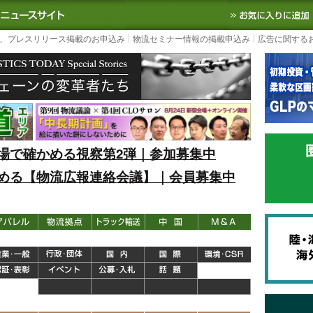
S TODAY｜国内最大の物流ニュースサイト
3PL, SCMなど国内外の最新の物流
、プレスリリース掲載のお申込み
物流セミナー情報の掲載申込み
広告に関する
場で確かめる視察第2弾｜参加募集中
める【物流広報連絡会議】｜会員募集中