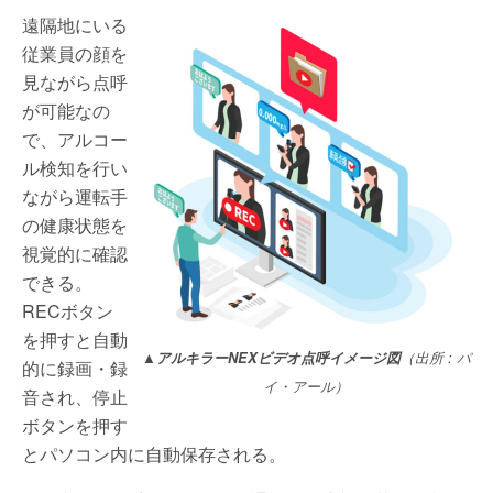
遠隔地にいる
従業員の顔を
見ながら点呼
が可能なの
で、アルコー
ル検知を行い
ながら運転手
の健康状態を
視覚的に確認
できる。
RECボタン
を押すと自動
▲アルキラーNEXビデオ点呼イメージ図
（出所 : パ
的に録画・録
イ・アール）
音され、停止
ボタンを押す
とパソコン内に自動保存される。