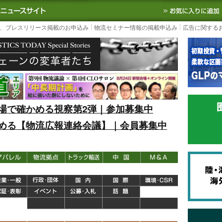
S TODAY｜国内最大の物流ニュースサイト
3PL, SCMなど国内外の最新の物流
、プレスリリース掲載のお申込み
物流セミナー情報の掲載申込み
広告に関する
場で確かめる視察第2弾｜参加募集中
める【物流広報連絡会議】｜会員募集中