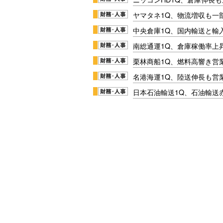
ヤマタネ1Q、物流増収も一
中央倉庫1Q、国内輸送と輸
南総通運1Q、倉庫稼働率上
栗林商船1Q、燃料高響き営
名港海運1Q、陸送伸長も営業
日本石油輸送1Q、石油輸送