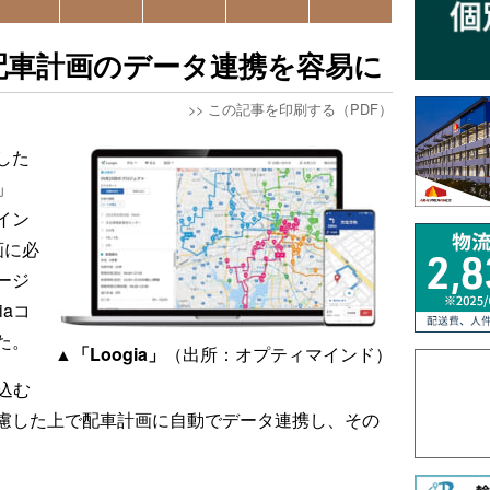
配車計画のデータ連携を容易に
>>
この記事を印刷する（PDF）
した
」
イン
画に必
ージ
iaコ
た。
▲「Loogia」
（出所：オプティマインド）
み込む
慮した上で配車計画に自動でデータ連携し、その