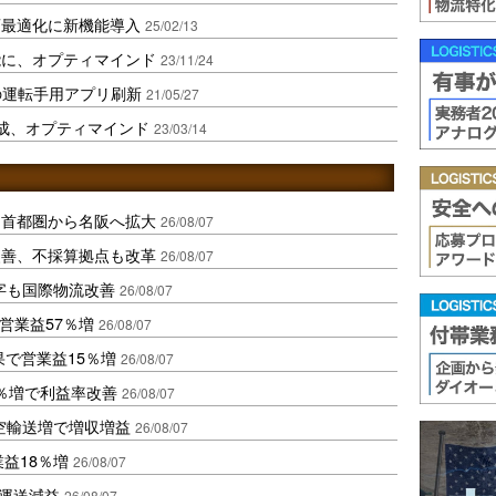
画最適化に新機能導入
25/02/13
能に、オプティマインド
23/11/24
aの運転手用アプリ刷新
21/05/27
作成、オプティマインド
23/03/14
、首都圏から名阪へ拡大
26/08/07
に改善、不採算拠点も改革
26/08/07
字も国際物流改善
26/08/07
営業益57％増
26/08/07
果で営業益15％増
26/08/07
2％増で利益率改善
26/08/07
空輸送増で増収増益
26/08/07
業益18％増
26/08/07
も運送減益
26/08/07