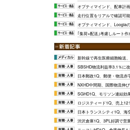
オプティマインド、配車計
走行位置をリアルで確認可
オプティマインド、Loogi
｢集荷+配送｣考慮しルート
新幹線で再生医療細胞輸送
SBSHD物流利益率3.1％
日本郵政1Q、郵便・物流赤
NXHD中間期、国際物流伸び
SGHD1Q、モリソン連結効
ロジスティード1Q、売上1
日本トランスシティ1Q、海
渋沢倉庫1Q、3PL好調で営
ニッコンHD1Q、倉庫伸長