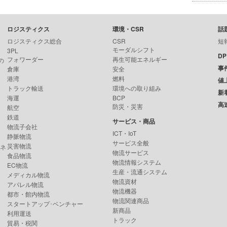
ロジスティクス
環境・CSR
話
ロジスティクス総合
CSR
短
モーダルシフト
3PL
D
フォワーダー
再生可能エネルギー
の
事
倉庫
安全
港湾
燃料
値
トラック輸送
環境への取り組み
新
海運
BCP
高
防災・災害
航空
鉄道
サービス・商品
物流子会社
ICT・IoT
静脈物流
サービス全般
災害物流
ンネ
物流サービス
食品物流
物流情報システム
EC物流
生産・流通システム
メディカル物流
物流資材
アパレル物流
物流機器
都市・館内物流
物流関連商品
スタートアップ･ベンチャー
新商品
利用運送
トラック
貿易・税関