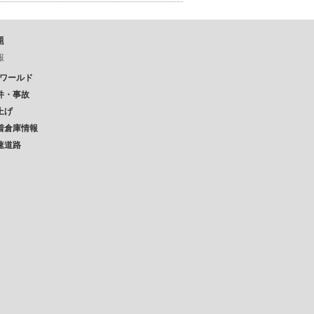
題
報
Pワールド
件・事故
上げ
着倉庫情報
速道路