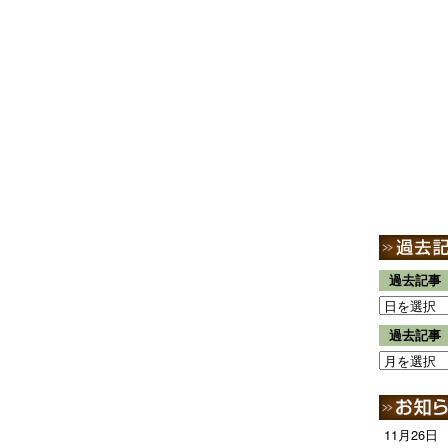
過去記事
過去記事
11月26日