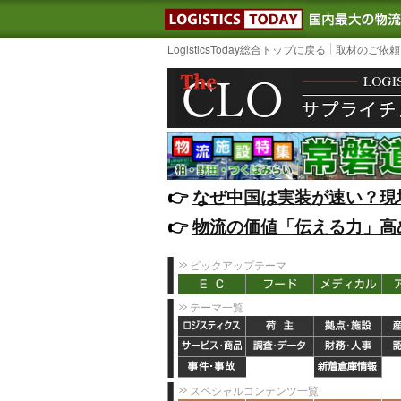
LOGISTIC
LogisticsToday総合トップに戻る
取材のご依頼
👉️
なぜ中国は実装が速い？現
👉️
物流の価値「伝える力」高
ピックアップテーマ
テーマ一覧
スペシャルコンテンツ一覧