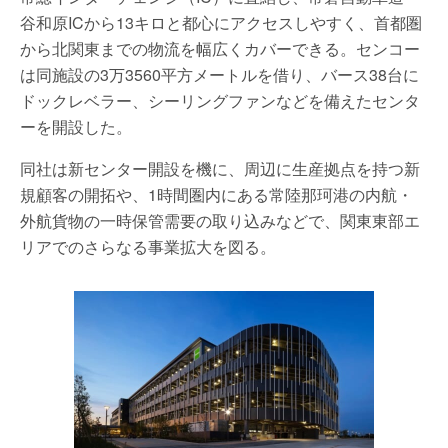
谷和原ICから13キロと都心にアクセスしやすく、首都圏
から北関東までの物流を幅広くカバーできる。センコー
は同施設の3万3560平方メートルを借り、バース38台に
ドックレベラー、シーリングファンなどを備えたセンタ
ーを開設した。
同社は新センター開設を機に、周辺に生産拠点を持つ新
規顧客の開拓や、1時間圏内にある常陸那珂港の内航・
外航貨物の一時保管需要の取り込みなどで、関東東部エ
リアでのさらなる事業拡大を図る。