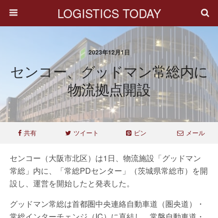
LOGISTICS TODAY
2023年12月1日
センコー、グッドマン常総内に
物流拠点開設
共有
ツイート
ピン
メール
センコー（大阪市北区）は1日、物流施設「グッドマン
常総」内に、「常総PDセンター」（茨城県常総市）を開
設し、運営を開始したと発表した。
グッドマン常総は首都圏中央連絡自動車道（圏央道）・
常総インターチェンジ（IC）に直結し、常磐自動車道・