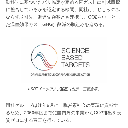
動科学に基づいたパリ協定が定める同ガス排出削減目標
に整合しているかを認定する機関。同社は、じしゃのみ
ならず取引先、調達先顧客とも連携し、CO2を中心とし
た温室効果ガス（GHG）削減の取組みを進める。
▲SBTイニシアチブ認証
（出所：三菱倉庫）
同社グループは昨年9月に、脱炭素社会の実現に貢献す
るため、2050年度までに国内外の事業からCO2排出を実
質ゼロにする宣言を行っている。