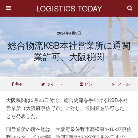
LOGISTICS TODAY
2024年4月5日
総合物流KSB本社営業所に通関
業許可、大阪税関
共有
ツイート
ピン
メール
大阪税関は3月25日付で、総合物流を手掛けるKSB本社
営業所（大阪府泉佐野市）に対し、通関業を許可したこ
とを発表した。
同営業所の所在地は、大阪府泉佐野市高松東1-10-37泉佐
野センタービル14階。許可期間は2027年3月24日まで。