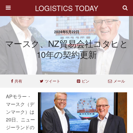
LOGISTICS TODAY
2024年5月22日
マースク、NZ貿易会社コタヒと
10年の契約更新
共有
ツイート
ピン
メール
APモラー・
マースク（デ
ンマーク）は
20日、ニュー
ジーランドの