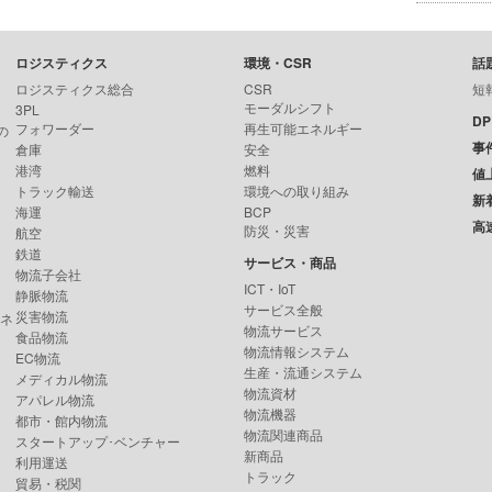
ロジスティクス
環境・CSR
話
ロジスティクス総合
CSR
短
モーダルシフト
3PL
D
フォワーダー
再生可能エネルギー
の
事
倉庫
安全
港湾
燃料
値
トラック輸送
環境への取り組み
新
海運
BCP
高
防災・災害
航空
鉄道
サービス・商品
物流子会社
ICT・IoT
静脈物流
サービス全般
災害物流
ンネ
物流サービス
食品物流
物流情報システム
EC物流
生産・流通システム
メディカル物流
物流資材
アパレル物流
物流機器
都市・館内物流
物流関連商品
スタートアップ･ベンチャー
新商品
利用運送
トラック
貿易・税関