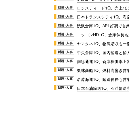
ロジスティード1Q、売上1
日本トランスシティ1Q、海
渋沢倉庫1Q、3PL好調で営
ニッコンHD1Q、倉庫伸長
ヤマタネ1Q、物流増収も一
中央倉庫1Q、国内輸送と輸
南総通運1Q、倉庫稼働率上
栗林商船1Q、燃料高響き営
名港海運1Q、陸送伸長も営業
日本石油輸送1Q、石油輸送