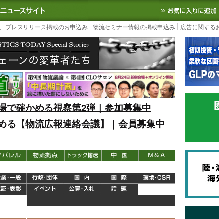
S TODAY｜国内最大の物流ニュースサイト
3PL, SCMなど国内外の最新の物流
、プレスリリース掲載のお申込み
物流セミナー情報の掲載申込み
広告に関する
場で確かめる視察第2弾｜参加募集中
める【物流広報連絡会議】｜会員募集中