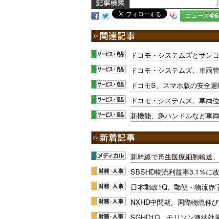
ニュース登
ドコモ・システムズとサン
ドコモ・システムズ、車両
ドコモS、スマホ版の安全運
ドコモ・システムズ、車両
新機能、急ハンドルなど車
新幹線で再生医療細胞輸送
SBSHD物流利益率3.1％
日本郵政1Q、郵便・物流赤
NXHD中間期、国際物流伸び
SGHD1Q、モリソン連結効