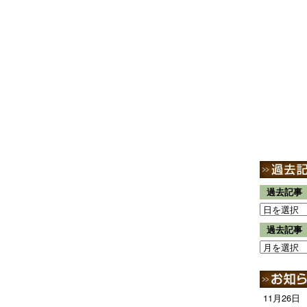
過去記事
過去記事
11月26日