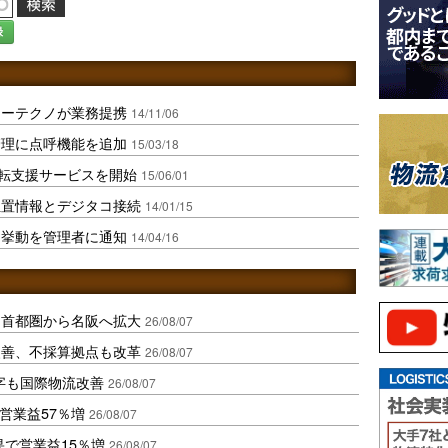
録
コーテクノが業務提携
14/11/06
管理に点呼機能を追加
15/03/18
転支援サービスを開始
15/06/01
位置情報とデジタコ接続
14/01/15
両挙動を管理者に通知
14/04/16
、首都圏から名阪へ拡大
26/08/07
に改善、不採算拠点も改革
26/08/07
字も国際物流改善
26/08/07
営業益57％増
26/08/07
果で営業益15％増
26/08/07