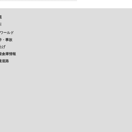
題
報
Pワールド
件・事故
上げ
着倉庫情報
速道路