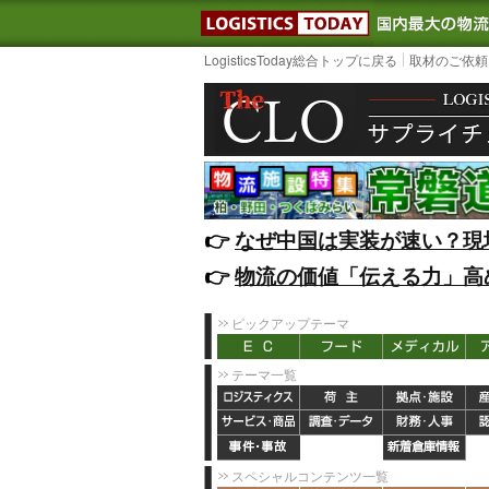
LOGISTIC
LogisticsToday総合トップに戻る
取材のご依頼
👉️
なぜ中国は実装が速い？現
👉️
物流の価値「伝える力」高
ピックアップテーマ
テーマ一覧
スペシャルコンテンツ一覧