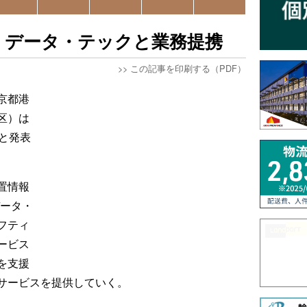
、データ・テックと業務提携
>>
この記事を印刷する（PDF）
京都港
区）は
と発表
置情報
データ・
フティ
ービス
を支援
サービスを提供していく。