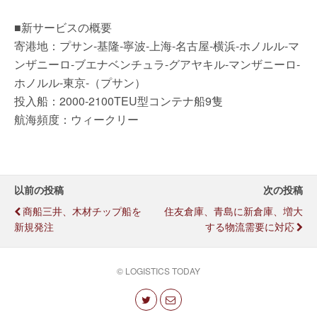
■新サービスの概要
寄港地：プサン-基隆-寧波-上海-名古屋-横浜-ホノルル-マ
ンザニーロ-ブエナベンチュラ-グアヤキル-マンザニーロ-
ホノルル-東京-（プサン）
投入船：2000-2100TEU型コンテナ船9隻
航海頻度：ウィークリー
以前の投稿
次の投稿
商船三井、木材チップ船を
住友倉庫、青島に新倉庫、増大
新規発注
する物流需要に対応
© LOGISTICS TODAY