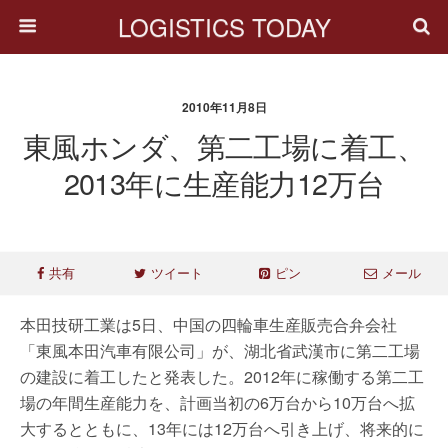
LOGISTICS TODAY
2010年11月8日
東風ホンダ、第二工場に着工、
2013年に生産能力12万台
共有
ツイート
ピン
メール
本田技研工業は5日、中国の四輪車生産販売合弁会社
「東風本田汽車有限公司」が、湖北省武漢市に第二工場
の建設に着工したと発表した。2012年に稼働する第二工
場の年間生産能力を、計画当初の6万台から10万台へ拡
大するとともに、13年には12万台へ引き上げ、将来的に