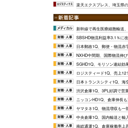
楽天エクスプレス、埼玉県
新幹線で再生医療細胞輸送
SBSHD物流利益率3.1％
日本郵政1Q、郵便・物流赤
NXHD中間期、国際物流伸び
SGHD1Q、モリソン連結効
ロジスティード1Q、売上1
日本トランスシティ1Q、海
渋沢倉庫1Q、3PL好調で営
ニッコンHD1Q、倉庫伸長
ヤマタネ1Q、物流増収も一
中央倉庫1Q、国内輸送と輸
南総通運1Q、倉庫稼働率上