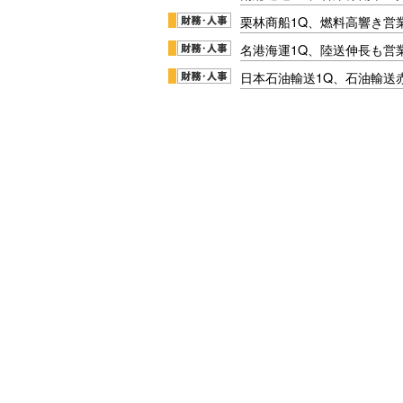
栗林商船1Q、燃料高響き営
名港海運1Q、陸送伸長も営業
日本石油輸送1Q、石油輸送