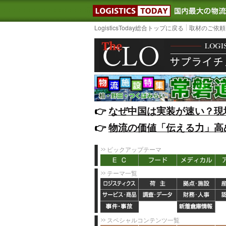
LOGISTIC
LogisticsToday総合トップに戻る
取材のご依頼
👉️
なぜ中国は実装が速い？現
👉️
物流の価値「伝える力」高
ピックアップテーマ
テーマ一覧
スペシャルコンテンツ一覧