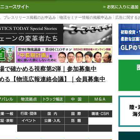
S TODAY｜国内最大の物流ニュースサイト
3PL, SCMなど国内外の最新の物流
、プレスリリース掲載のお申込み
物流セミナー情報の掲載申込み
広告に関する
場で確かめる視察第2弾｜参加募集中
める【物流広報連絡会議】｜会員募集中