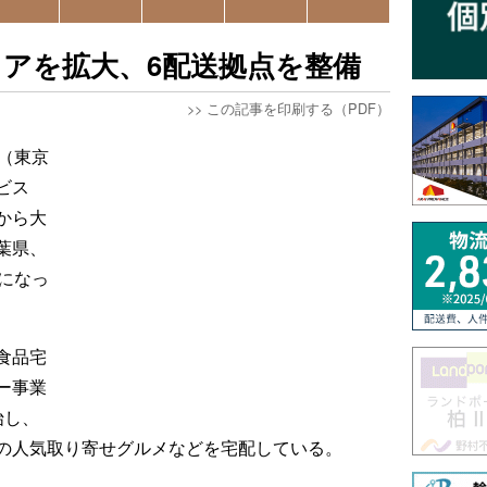
アを拡大、6配送拠点を整備
>>
この記事を印刷する（PDF）
（東京
ビス
から大
葉県、
になっ
食品宅
ー事業
始し、
の人気取り寄せグルメなどを宅配している。