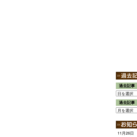
過去記事
過去記事
11月26日