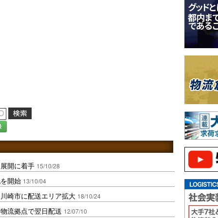
録
国展開に着手
15/10/28
配を開始
13/10/04
と川崎市に配送エリア拡大
18/10/24
用物流拠点で翌日配送
12/07/10