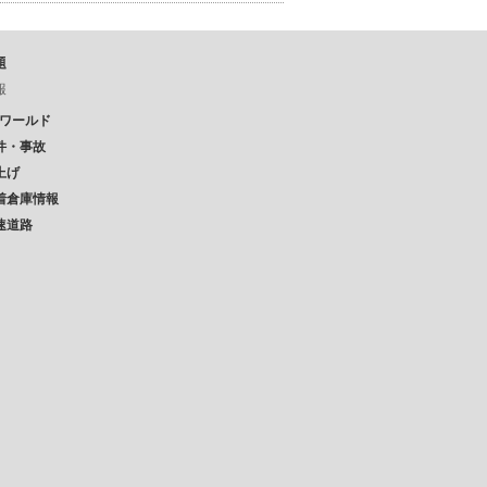
題
報
Pワールド
件・事故
上げ
着倉庫情報
速道路