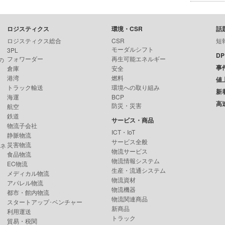
ロジスティクス
環境・CSR
話
ロジスティクス総合
CSR
短
モーダルシフト
3PL
D
フォワーダー
再生可能エネルギー
の
事
倉庫
安全
港湾
燃料
値
トラック輸送
環境への取り組み
新
海運
BCP
高
防災・災害
航空
鉄道
サービス・商品
物流子会社
ICT・IoT
静脈物流
サービス全般
災害物流
ンネ
物流サービス
食品物流
物流情報システム
EC物流
生産・流通システム
メディカル物流
物流資材
アパレル物流
物流機器
都市・館内物流
物流関連商品
スタートアップ･ベンチャー
新商品
利用運送
トラック
貿易・税関