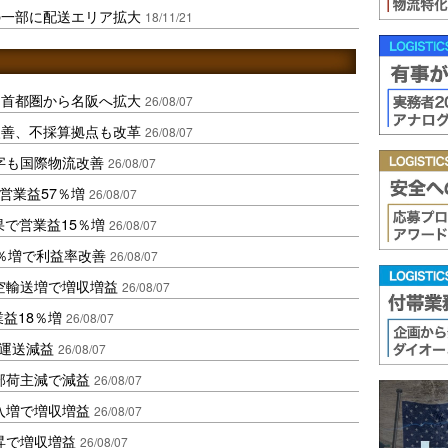
の一部に配送エリア拡大
18/11/21
、首都圏から名阪へ拡大
26/08/07
に改善、不採算拠点も改革
26/08/07
字も国際物流改善
26/08/07
営業益57％増
26/08/07
果で営業益15％増
26/08/07
2％増で利益率改善
26/08/07
空輸送増で増収増益
26/08/07
業益18％増
26/08/07
も運送減益
26/08/07
部荷主減で減益
26/08/07
入増で増収増益
26/08/07
昇で増収増益
26/08/07