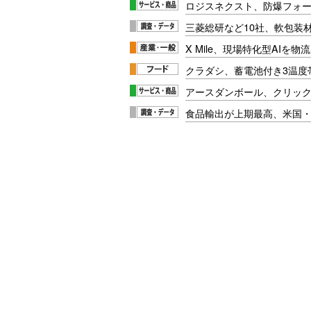
ロジスネクスト、防爆フォ
三菱総研など10社、軟包装
X Mile、現場特化型AIを
クラダシ、蓄電池付き3温度
アースダンボール、クリッ
食品輸出が上期最高、米国