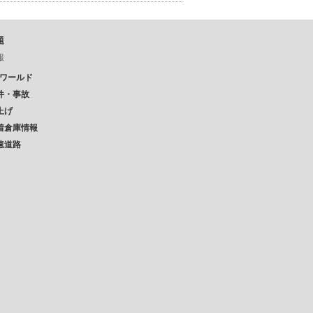
題
報
Pワールド
件・事故
上げ
着倉庫情報
速道路