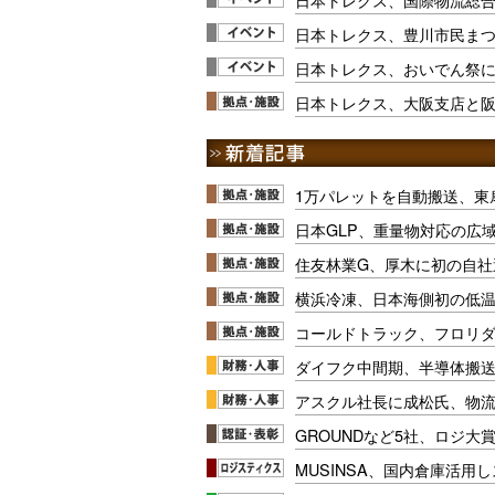
日本トレクス、豊川市民まつり
日本トレクス、おいでん祭
日本トレクス、大阪支店と
1万パレットを自動搬送、東
日本GLP、重量物対応の広
住友林業G、厚木に初の自社
横浜冷凍、日本海側初の低
コールドトラック、フロリ
ダイフク中間期、半導体搬
アスクル社長に成松氏、物
GROUNDなど5社、ロジ大
MUSINSA、国内倉庫活用