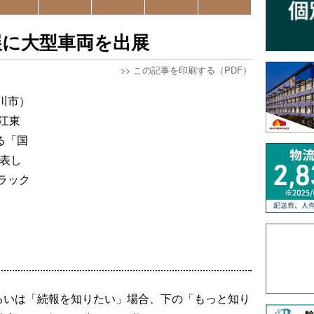
展に大型車両を出展
>>
この記事を印刷する（PDF）
川市）
江東
る「国
発表し
ラック
るいは「続報を知りたい」場合、下の「もっと知り