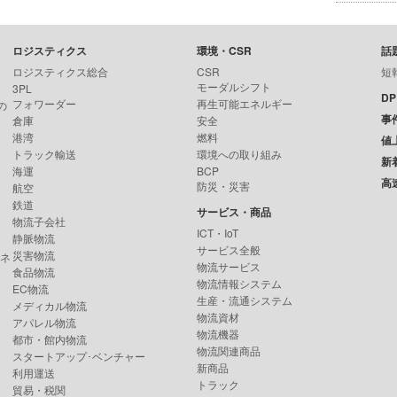
ロジスティクス
環境・CSR
話
ロジスティクス総合
CSR
短
モーダルシフト
3PL
D
フォワーダー
再生可能エネルギー
の
事
倉庫
安全
港湾
燃料
値
トラック輸送
環境への取り組み
新
海運
BCP
高
防災・災害
航空
鉄道
サービス・商品
物流子会社
ICT・IoT
静脈物流
サービス全般
災害物流
ンネ
物流サービス
食品物流
物流情報システム
EC物流
生産・流通システム
メディカル物流
物流資材
アパレル物流
物流機器
都市・館内物流
物流関連商品
スタートアップ･ベンチャー
新商品
利用運送
トラック
貿易・税関