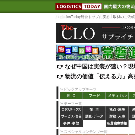
LOGISTIC
LogisticsToday総合トップに戻る
取材のご依頼
👉️
なぜ中国は実装が速い？現
👉️
物流の価値「伝える力」高
ピックアップテーマ
テーマ一覧
スペシャルコンテンツ一覧