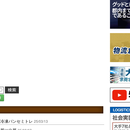
録
に冷凍バンセミトレ
25/03/13
合展に出展