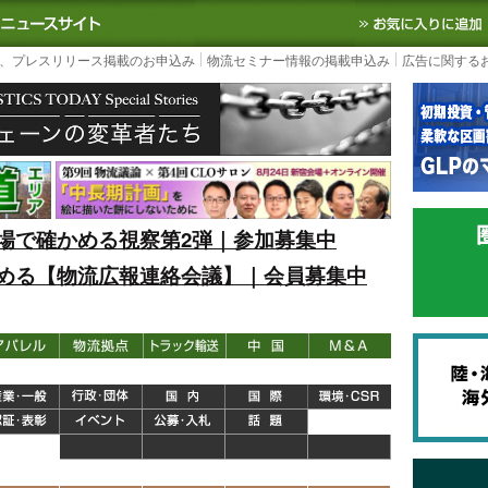
S TODAY｜国内最大の物流ニュースサイト
3PL, SCMなど国内外の最新の物流
、プレスリリース掲載のお申込み
物流セミナー情報の掲載申込み
広告に関する
場で確かめる視察第2弾｜参加募集中
める【物流広報連絡会議】｜会員募集中