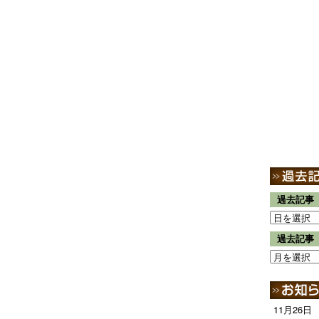
過去記事
過去記事
11月26日