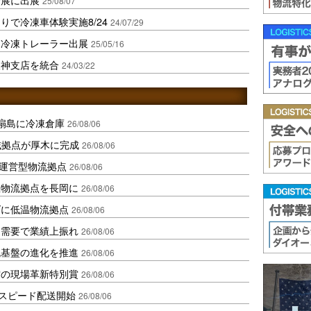
25/08/07
で冷凍車体験実施8/24
24/07/29
に冷凍トレーラー出展
25/05/16
阪神支店を統合
24/03/22
扇島に冷凍倉庫
26/08/06
域拠点が厚木に完成
26/08/06
運営型物流拠点
26/08/06
温物流拠点を長岡に
26/08/06
ダに低温物流拠点
26/08/06
送需要で業績上振れ
26/08/06
流基盤の進化を推進
26/08/06
賞の現場革新特別賞
26/08/06
しスピード配送開始
26/08/06