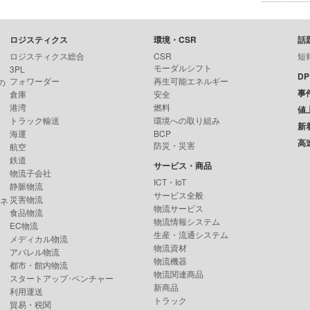
ロジスティクス
環境・CSR
話
ロジスティクス総合
CSR
短
モーダルシフト
3PL
D
フォワーダー
再生可能エネルギー
の
事
倉庫
安全
港湾
燃料
値
トラック輸送
環境への取り組み
新
海運
BCP
高
防災・災害
航空
鉄道
サービス・商品
物流子会社
ICT・IoT
静脈物流
サービス全般
災害物流
ンネ
物流サービス
食品物流
物流情報システム
EC物流
生産・流通システム
メディカル物流
物流資材
アパレル物流
物流機器
都市・館内物流
物流関連商品
スタートアップ･ベンチャー
新商品
利用運送
トラック
貿易・税関