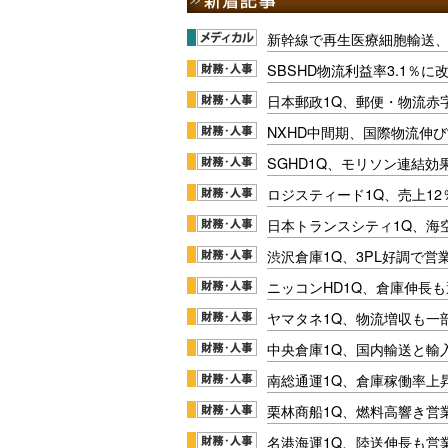
新幹線で再生医療細胞輸送
SBSHD物流利益率3.1％
日本郵政1Q、郵便・物流赤
NXHD中間期、国際物流伸び
SGHD1Q、モリソン連結効
ロジスティード1Q、売上1
日本トランスシティ1Q、海
渋沢倉庫1Q、3PL好調で営
ニッコンHD1Q、倉庫伸長
ヤマタネ1Q、物流増収も一
中央倉庫1Q、国内輸送と輸
南総通運1Q、倉庫稼働率上
栗林商船1Q、燃料高響き営
名港海運1Q、陸送伸長も営業