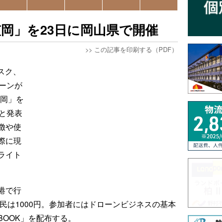
笠岡」を23日に岡山県で開催
>>
この記事を印刷する（PDF）
スク、
ーンが
笠岡」を
と発表
徴や使
際に現
ライト
港で行
市民は1000円。参加者にはドローンビジネスの基本
OOK」を配布する。