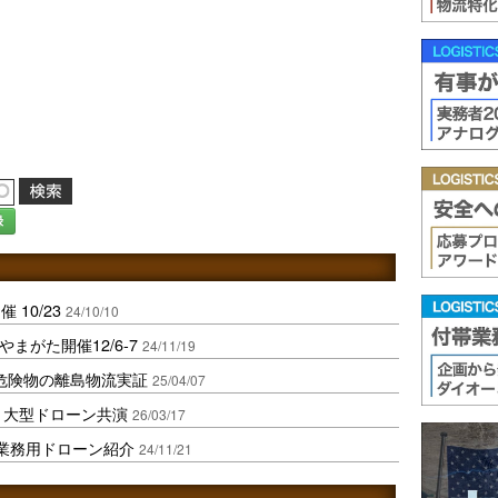
録
10/23
24/10/10
やまがた開催12/6-7
24/11/19
危険物の離島物流実証
25/04/07
と大型ドローン共演
26/03/17
業務用ドローン紹介
24/11/21