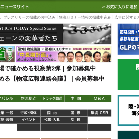
S TODAY｜国内最大の物流ニュースサイト
3PL, SCMなど国内外の最新の物流
、プレスリリース掲載のお申込み
物流セミナー情報の掲載申込み
広告に関する
場で確かめる視察第2弾｜参加募集中
める【物流広報連絡会議】｜会員募集中