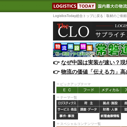
LOGISTIC
LogisticsToday総合トップに戻る
取材のご依頼
👉️
なぜ中国は実装が速い？現
👉️
物流の価値「伝える力」高
ピックアップテーマ
テーマ一覧
スペシャルコンテンツ一覧