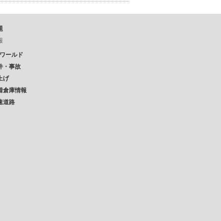
題
報
Pワールド
件・事故
上げ
着倉庫情報
速道路