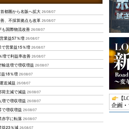
、首都圏から名阪へ拡大
26/08/07
に改善、不採算拠点も改革
26/08/07
字も国際物流改善
26/08/07
営業益57％増
26/08/07
果で営業益15％増
26/08/07
2％増で利益率改善
26/08/07
空輸送増で増収増益
26/08/07
業益18％増
26/08/07
も運送減益
26/08/07
部荷主減で減益
26/08/07
入増で増収増益
26/08/07
昇で増収増益
26/08/07
業赤字に転落
26/08/07
益23％減
26/08/07