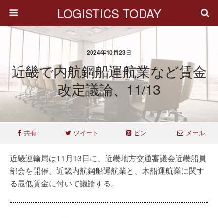
LOGISTICS TODAY
2024年10月23日
近畿で内航鋼船運航業など賃金
改定議論、11/13
共有
ツイート
ピン
メール
近畿運輸局は11月13日に、近畿地方交通審議会近畿船員
部会を開催。近畿内航鋼船運航業と、木船運航業に関す
る最低賃金に付いて議論する。