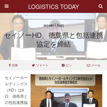
LOGISTICS TODAY
2024年11月6日
セイノーHD、徳島県と包括連携
協定を締結
共有
ツイート
ピン
メール
セイノーホー
ルディングス
（HD）は6
日、徳島県と
の包括連携協