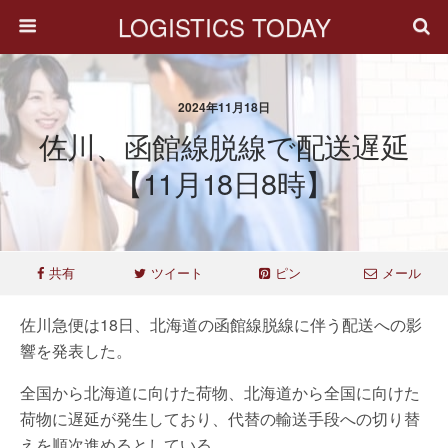
LOGISTICS TODAY
2024年11月18日
佐川、函館線脱線で配送遅延
【11月18日8時】
共有
ツイート
ピン
メール
佐川急便は18日、北海道の函館線脱線に伴う配送への影
響を発表した。
全国から北海道に向けた荷物、北海道から全国に向けた
荷物に遅延が発生しており、代替の輸送手段への切り替
えを順次進めるとしている。