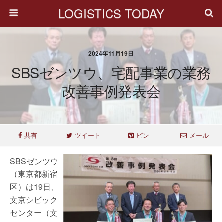
LOGISTICS TODAY
2024年11月19日
SBSゼンツウ、宅配事業の業務
改善事例発表会
共有
ツイート
ピン
メール
SBSゼンツウ
（東京都新宿
区）は19日、
文京シビック
センター（文