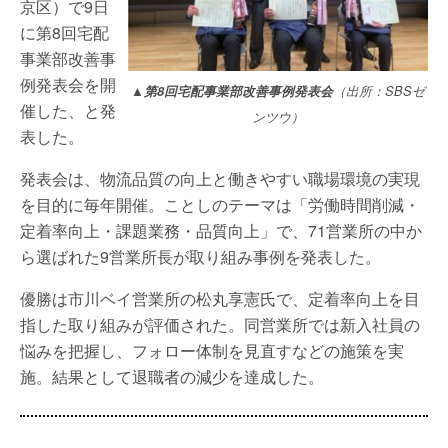
京区）で9日
に第8回宅配
事業部改善事
例発表会を開
▲第8回宅配事業部改善事例発表会
（出所：SBSゼ
催した、と発
ンツウ）
表した。
発表会は、物流品質の向上と働きやすい職場環境の実現
を目的に毎年開催。ことしのテーマは「労働時間削減・
定着率向上・課題業務・品質向上」で、71営業所の中か
ら選ばれた9営業所長が取り組み事例を発表した。
優勝は市川ベイ営業所の松丸享憲氏で、定着率向上を目
指した取り組みが評価された。同営業所では新入社員の
悩みを把握し、フォロー体制を見直すなどの施策を実
施。結果として退職者の減少を達成した。