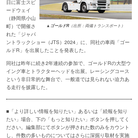
日に富士スピ
ードウェイ
（静岡県小山
町）で開催さ
▲ゴールドR
（出所：両備トランスポート）
れた「ジャパ
ントラックショー（JTS）2024」に、同社の車両「ゴー
ルドR」を出展したことを発表した。
同社は昨年に続き2年連続の参加で、ゴールドRの大型ウ
イング車とトラクターヘッドを出展。レーシングコース
という非日常的な舞台で、一般道では見られない迫力あ
る走行を披露した。
■「より詳しい情報を知りたい」あるいは「続報を知り
たい」場合、下の「もっと知りたい」ボタンを押してく
ださい。編集部にてボタンが押された数のみをカウント
し、件数の多いものについてはさらに深掘り取材を実施