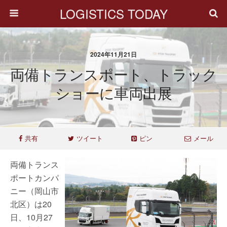
LOGISTICS TODAY
2024年11月21日
両備トランスポート、トラック
ショーに車両出展
共有
ツイート
ピン
メール
両備トランス
ポートカンパ
ニー（岡山市
北区）は20
日、10月27