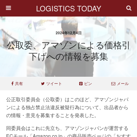
LOGISTICS TODAY
2024年12月4日
公取委、アマゾンによる価格引
下げへの情報を募集
共有
ツイート
ピン
メール
公正取引委員会（公取委）はこのほど、アマゾンジャパ
ンによる独占禁止法違反被疑行為について、出品者から
の情報・意見を募集することを発表した。
同委員会はこれに先立ち、アマゾンジャパンが運営する
ECモール「Amazon.co.jp」の商品販売ページの「おすす