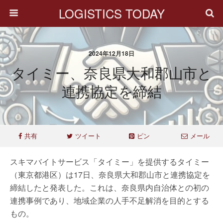
LOGISTICS TODAY
2024年12月18日
タイミー、奈良県大和郡山市と
連携協定を締結
共有
ツイート
ピン
メール
スキマバイトサービス「タイミー」を提供するタイミー
（東京都港区）は17日、奈良県大和郡山市と連携協定を
締結したと発表した。これは、奈良県内自治体との初の
連携事例であり、地域企業の人手不足解消を目的とする
もの。