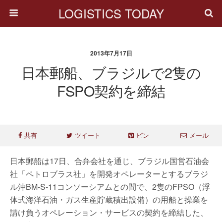
LOGISTICS TODAY
2013年7月17日
日本郵船、ブラジルで2隻の
FSPO契約を締結
共有
ツイート
ピン
メール
日本郵船は17日、合弁会社を通じ、ブラジル国営石油会
社「ペトロブラス社」を開発オペレーターとするブラジ
ル沖BM-S-11コンソーシアムとの間で、2隻のFPSO（浮
体式海洋石油・ガス生産貯蔵積出設備）の用船と操業を
請け負うオペレーション・サービスの契約を締結した、