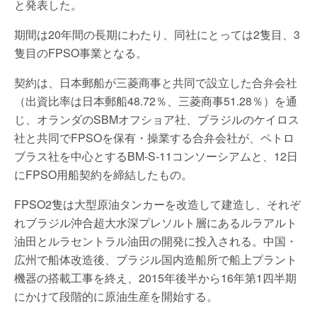
と発表した。
期間は20年間の長期にわたり、同社にとっては2隻目、3
隻目のFPSO事業となる。
契約は、日本郵船が三菱商事と共同で設立した合弁会社
（出資比率は日本郵船48.72％、三菱商事51.28％）を通
じ、オランダのSBMオフショア社、ブラジルのケイロス
社と共同でFPSOを保有・操業する合弁会社が、ペトロ
ブラス社を中心とするBM-S-11コンソーシアムと、12日
にFPSO用船契約を締結したもの。
FPSO2隻は大型原油タンカーを改造して建造し、それぞ
れブラジル沖合超大水深プレソルト層にあるルラアルト
油田とルラセントラル油田の開発に投入される。中国・
広州で船体改造後、ブラジル国内造船所で船上プラント
機器の搭載工事を終え、2015年後半から16年第1四半期
にかけて段階的に原油生産を開始する。