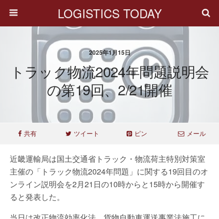
LOGISTICS TODAY
2025年1月15日
トラック物流2024年問題説明会
の第19回、2/21開催
共有
ツイート
ピン
メール
近畿運輸局は国土交通省トラック・物流荷主特別対策室
主催の「トラック物流2024年問題」に関する19回目のオ
ンライン説明会を2月21日の10時からと15時から開催す
ると発表した。
当日は改正物流効率化法、貨物自動車運送事業法施工に