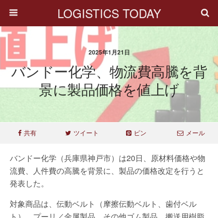
LOGISTICS TODAY
2025年1月21日
バンドー化学、物流費高騰を背
景に製品価格を値上げ
共有
ツイート
ピン
メール
バンドー化学（兵庫県神戸市）は20日、原材料価格や物
流費、人件費の高騰を背景に、製品の価格改定を行うと
発表した。
対象商品は、伝動ベルト（摩擦伝動ベルト、歯付ベル
ト）、プーリ／金属製品、その他ゴム製品、搬送用樹脂