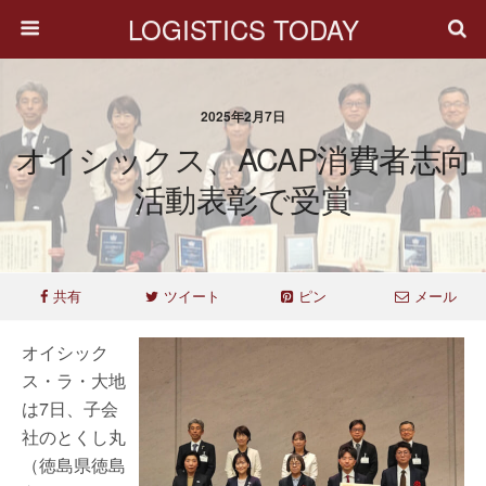
LOGISTICS TODAY
2025年2月7日
オイシックス、ACAP消費者志向
活動表彰で受賞
共有
ツイート
ピン
メール
オイシック
ス・ラ・大地
は7日、子会
社のとくし丸
（徳島県徳島