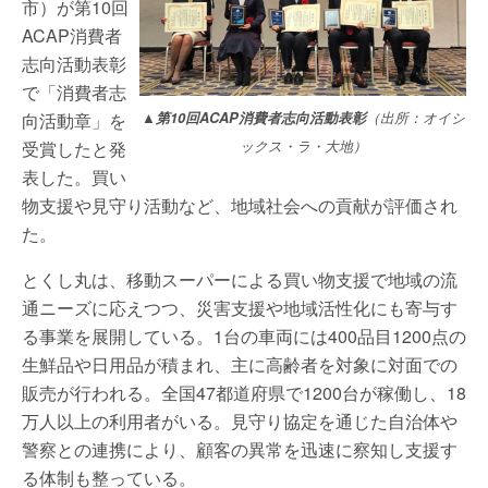
市）が第10回
ACAP消費者
志向活動表彰
で「消費者志
向活動章」を
▲第10回ACAP消費者志向活動表彰
（出所：オイシ
受賞したと発
ックス・ラ・大地）
表した。買い
物支援や見守り活動など、地域社会への貢献が評価され
た。
とくし丸は、移動スーパーによる買い物支援で地域の流
通ニーズに応えつつ、災害支援や地域活性化にも寄与す
る事業を展開している。1台の車両には400品目1200点の
生鮮品や日用品が積まれ、主に高齢者を対象に対面での
販売が行われる。全国47都道府県で1200台が稼働し、18
万人以上の利用者がいる。見守り協定を通じた自治体や
警察との連携により、顧客の異常を迅速に察知し支援す
る体制も整っている。