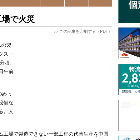
工場で火災
>>
この記事を印刷する（PDF）
ムの製
クス・
0分頃、
日午前
のめっ
設備な
る。人
ム工場で製造できない一部工程の代替生産を中国