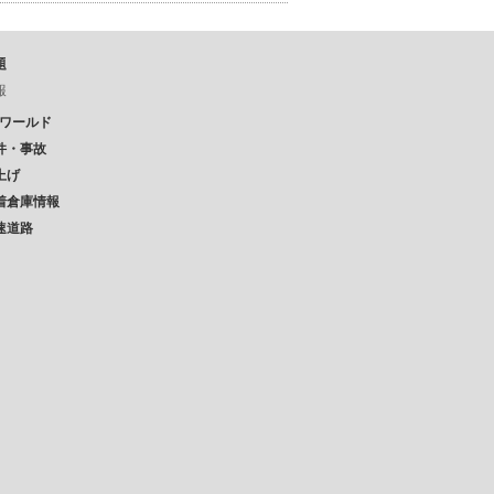
題
報
Pワールド
件・事故
上げ
着倉庫情報
速道路