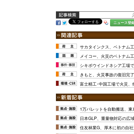
ニュース登
サカタインクス、ベトナム
メイコー、火災のベトナム
シキボウインドネシア工場
きもと、火災事故の復旧完了
富士精工･中国工場で火災、
1万パレットを自動搬送、東
日本GLP、重量物対応の広
住友林業G、厚木に初の自社