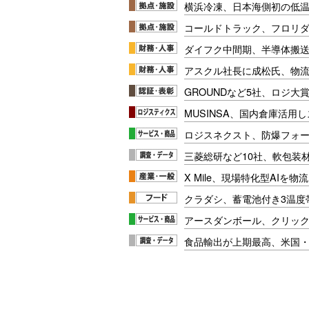
横浜冷凍、日本海側初の低
コールドトラック、フロリ
ダイフク中間期、半導体搬
アスクル社長に成松氏、物
GROUNDなど5社、ロジ大
MUSINSA、国内倉庫活用
ロジスネクスト、防爆フォ
三菱総研など10社、軟包装
X Mile、現場特化型AIを
クラダシ、蓄電池付き3温度
アースダンボール、クリッ
食品輸出が上期最高、米国