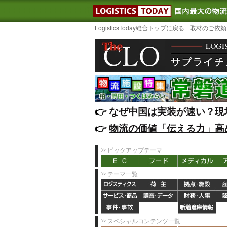
LOGISTIC
LogisticsToday総合トップに戻る
取材のご依頼
👉️
なぜ中国は実装が速い？現
👉️
物流の価値「伝える力」高
ピックアップテーマ
テーマ一覧
スペシャルコンテンツ一覧