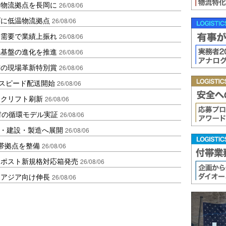
温物流拠点を長岡に
26/08/06
ダに低温物流拠点
26/08/06
送需要で業績上振れ
26/08/06
流基盤の進化を推進
26/08/06
賞の現場革新特別賞
26/08/06
しスピード配送開始
26/08/06
ークリフト刷新
26/08/06
材の循環モデル実証
26/08/06
物流・建設・製造へ展開
26/08/06
帯拠点を整備
26/08/06
クポスト新規格対応箱発売
26/08/06
・アジア向け伸長
26/08/06