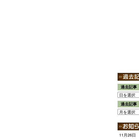
過去記事
過去記事
11月26日