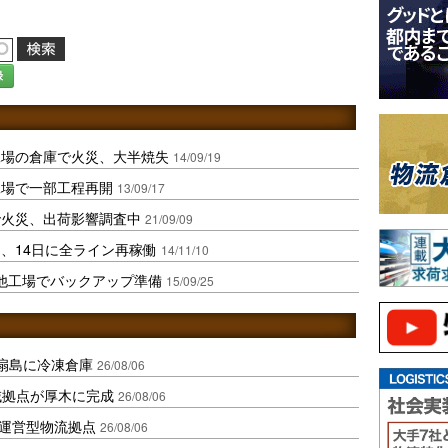
録
工場の倉庫で火災、大半焼失
14/09/19
工場で一部工程再開
13/09/17
で火災、出荷影響調査中
21/09/09
、14日に全ライン再稼働
14/11/10
他工場でバックアップ準備
15/09/25
扇島に冷凍倉庫
26/08/06
域拠点が厚木に完成
26/08/06
運営型物流拠点
26/08/06