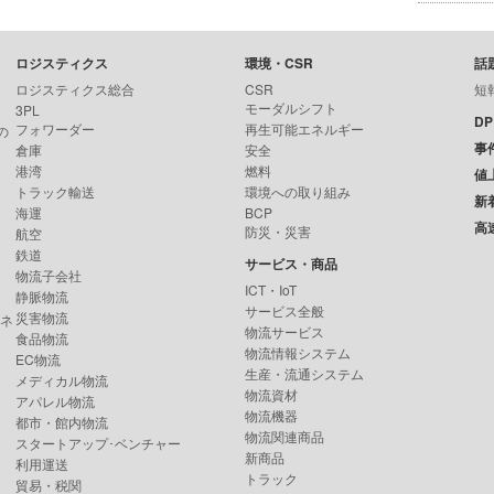
ロジスティクス
環境・CSR
話
ロジスティクス総合
CSR
短
モーダルシフト
3PL
D
フォワーダー
再生可能エネルギー
の
事
倉庫
安全
港湾
燃料
値
トラック輸送
環境への取り組み
新
海運
BCP
高
防災・災害
航空
鉄道
サービス・商品
物流子会社
ICT・IoT
静脈物流
サービス全般
災害物流
ンネ
物流サービス
食品物流
物流情報システム
EC物流
生産・流通システム
メディカル物流
物流資材
アパレル物流
物流機器
都市・館内物流
物流関連商品
スタートアップ･ベンチャー
新商品
利用運送
トラック
貿易・税関