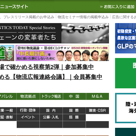
S TODAY｜国内最大の物流ニュースサイト
3PL, SCMなど国内外の最新の物流
、プレスリリース掲載のお申込み
物流セミナー情報の掲載申込み
広告に関する
場で確かめる視察第2弾｜参加募集中
める【物流広報連絡会議】｜会員募集中