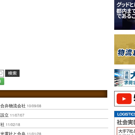
録
に合弁物流会社
10/09/08
を設立
11/07/07
会社
11/02/18
方光電社と合弁
11/01/28