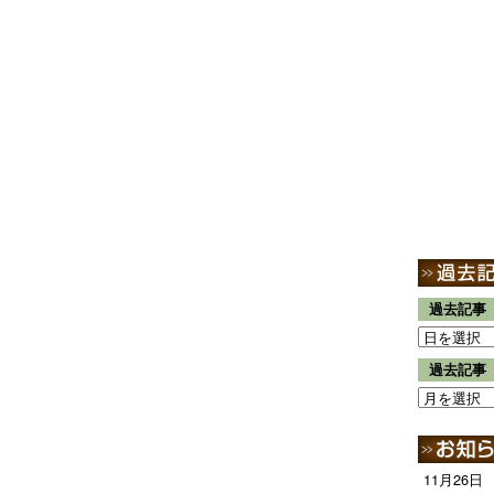
過去記事
過去記事
11月26日