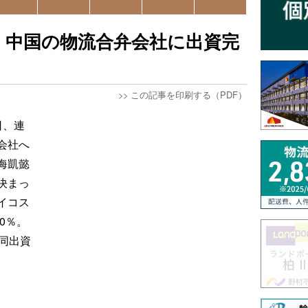
、中国の物流合弁会社に出資完
>>
この記事を印刷する（PDF）
日、連
会社へ
海凱懿
決まっ
イコス
0％。
同出資