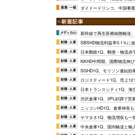
ダイドードリンコ、中国事
新幹線で再生医療細胞輸送
SBSHD物流利益率3.1％
日本郵政1Q、郵便・物流赤
NXHD中間期、国際物流伸び
SGHD1Q、モリソン連結効
ロジスティード1Q、売上1
日本トランスシティ1Q、海
渋沢倉庫1Q、3PL好調で営
ニッコンHD1Q、倉庫伸長
ヤマタネ1Q、物流増収も一
中央倉庫1Q、国内輸送と輸