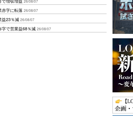
昇で増収増益
26/08/07
業赤字に転落
26/08/07
益23％減
26/08/07
赤字で営業益68％減
26/08/07