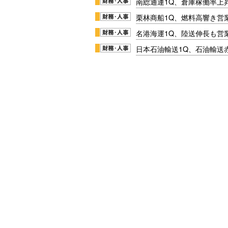
南総通運1Q、倉庫稼働率上
栗林商船1Q、燃料高響き営
名港海運1Q、陸送伸長も営業
日本石油輸送1Q、石油輸送