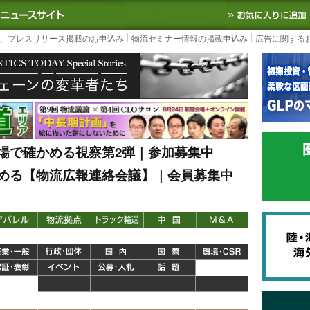
S TODAY｜国内最大の物流ニュースサイト
3PL, SCMなど国内外の最新の物流
、プレスリリース掲載のお申込み
物流セミナー情報の掲載申込み
広告に関する
場で確かめる視察第2弾｜参加募集中
める【物流広報連絡会議】｜会員募集中