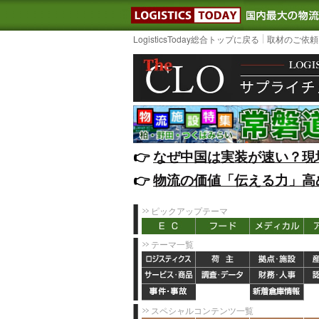
LOGISTIC
LogisticsToday総合トップに戻る
取材のご依頼
👉️
なぜ中国は実装が速い？現
👉️
物流の価値「伝える力」高
ピックアップテーマ
テーマ一覧
スペシャルコンテンツ一覧