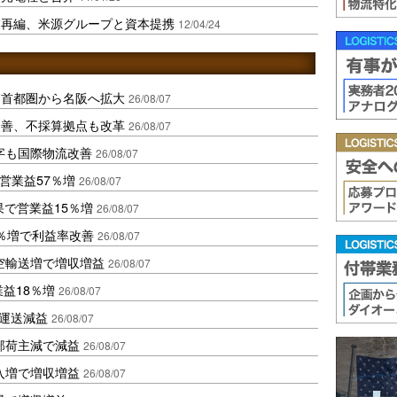
業再編、米源グループと資本提携
12/04/24
、首都圏から名阪へ拡大
26/08/07
に改善、不採算拠点も改革
26/08/07
字も国際物流改善
26/08/07
営業益57％増
26/08/07
果で営業益15％増
26/08/07
2％増で利益率改善
26/08/07
空輸送増で増収増益
26/08/07
業益18％増
26/08/07
も運送減益
26/08/07
部荷主減で減益
26/08/07
入増で増収増益
26/08/07