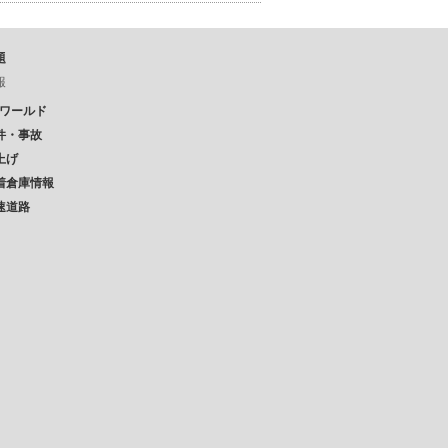
題
報
Pワールド
件・事故
上げ
着倉庫情報
速道路