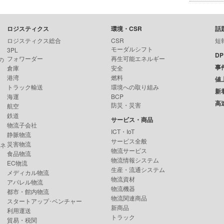
ロジスティクス
環境・CSR
話
ロジスティクス総合
CSR
短
モーダルシフト
3PL
D
フォワーダー
再生可能エネルギー
の
事
倉庫
安全
港湾
燃料
値
トラック輸送
環境への取り組み
新
海運
BCP
高
防災・災害
航空
鉄道
サービス・商品
物流子会社
ICT・IoT
静脈物流
サービス全般
災害物流
ンネ
物流サービス
食品物流
物流情報システム
EC物流
生産・流通システム
メディカル物流
物流資材
アパレル物流
物流機器
都市・館内物流
物流関連商品
スタートアップ･ベンチャー
新商品
利用運送
トラック
貿易・税関