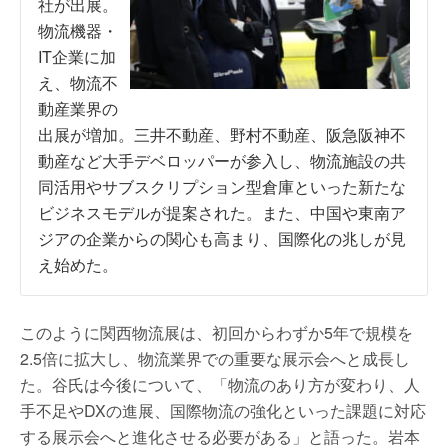
社が出展。
物流機器・
IT企業に加
え、物流不
動産業界の
出展が増加。三井不動産、野村不動産、阪急阪神不
動産など大手デベロッパーが参入し、物流施設の共
同活用やサブスクリプション型倉庫といった新たな
ビジネスモデルが提案された。また、中国や東南ア
ジアの企業からの関心も高まり、国際化の兆しが見
え始めた。
このように関西物流展は、初回からわずか5年で規模を
2.5倍に拡大し、物流業界での重要な展示会へと成長し
た。谷氏は今後について、「物流のあり方が変わり、人
手不足やDXの進展、国際物流の強化といった課題に対応
する展示会へと進化させる必要がある」と語った。岩本