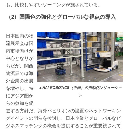
も、比較しやすいゾーニングが施されている。
（2）国際色の強化とグローバルな視点の導入
日本国内の物
流展示会は国
内市場向けが
中心となりが
ちだが、関西
物流展では海
外企業の出展
を増やし、特
▲HAI ROBOTICS（中国）の自動化ソリューショ
にアジア圏か
ン
らの参加を促
進する方針だ。海外パビリオンの設置やネットワーキン
グイベントの開催を検討し、日本企業とグローバルなビ
ジネスマッチングの機会を提供することが重要視されて