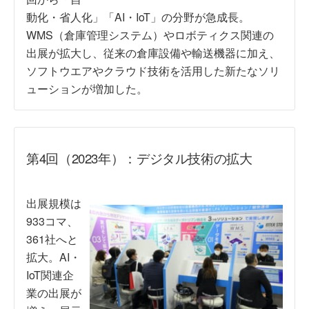
動化・省人化」「AI・IoT」の分野が急成長。
WMS（倉庫管理システム）やロボティクス関連の
出展が拡大し、従来の倉庫設備や輸送機器に加え、
ソフトウエアやクラウド技術を活用した新たなソリ
ューションが増加した。
第4回（2023年）：デジタル技術の拡大
出展規模は
933コマ、
361社へと
拡大。AI・
IoT関連企
業の出展が