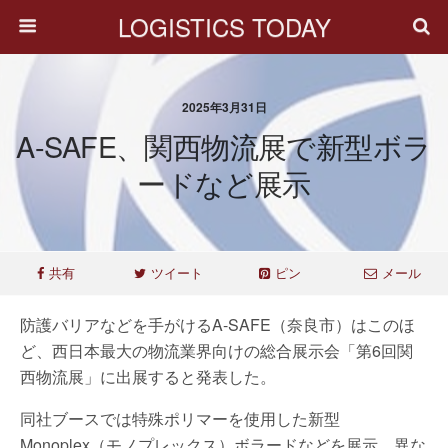
LOGISTICS TODAY
2025年3月31日
A-SAFE、関西物流展で新型ボラ
ードなど展示
共有
ツイート
ピン
メール
防護バリアなどを手がけるA-SAFE（奈良市）はこのほ
ど、西日本最大の物流業界向けの総合展示会「第6回関
西物流展」に出展すると発表した。
同社ブースでは特殊ポリマーを使用した新型
Monoplex（モノプレックス）ボラードなどを展示。異な