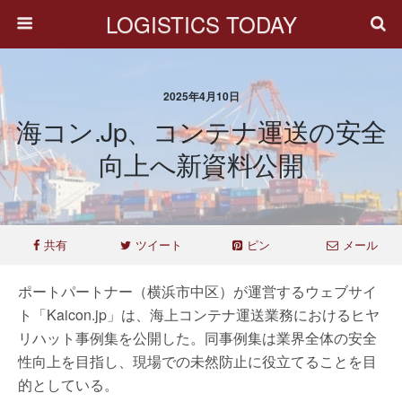
LOGISTICS TODAY
2025年4月10日
海コン.jp、コンテナ運送の安全
向上へ新資料公開
共有
ツイート
ピン
メール
ポートパートナー（横浜市中区）が運営するウェブサイ
ト「Kaicon.jp」は、海上コンテナ運送業務におけるヒヤ
リハット事例集を公開した。同事例集は業界全体の安全
性向上を目指し、現場での未然防止に役立てることを目
的としている。