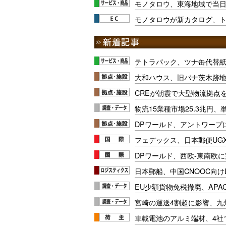
モノタロウ、東海地域で当
モノタロウが新カタログ、ト
テトラパック、ツナ缶代替紙
大和ハウス、旧パナ茨木跡
CREが朝霞で大型物流拠点
物流15業種市場25.3兆円
DPワールド、アントワープ
フェデックス、日本郵便UG
DPワールド、西欧-東南欧
日本郵船、中国CNOOC向け
EU少額貨物免税撤廃、APA
宮崎の運送4割超に影響、九
車載電池のアルミ端材、4社