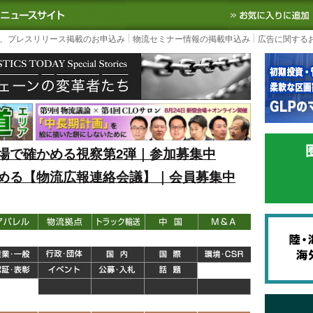
S TODAY｜国内最大の物流ニュースサイト
3PL, SCMなど国内外の最新の物流
、プレスリリース掲載のお申込み
物流セミナー情報の掲載申込み
広告に関する
場で確かめる視察第2弾｜参加募集中
める【物流広報連絡会議】｜会員募集中