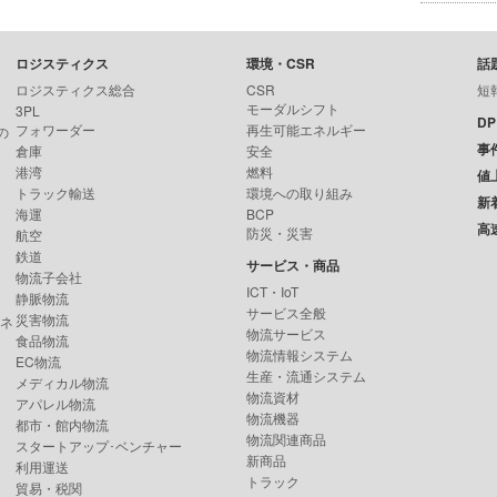
ロジスティクス
環境・CSR
話
ロジスティクス総合
CSR
短
モーダルシフト
3PL
D
フォワーダー
再生可能エネルギー
の
事
倉庫
安全
港湾
燃料
値
トラック輸送
環境への取り組み
新
海運
BCP
高
防災・災害
航空
鉄道
サービス・商品
物流子会社
ICT・IoT
静脈物流
サービス全般
災害物流
ンネ
物流サービス
食品物流
物流情報システム
EC物流
生産・流通システム
メディカル物流
物流資材
アパレル物流
物流機器
都市・館内物流
物流関連商品
スタートアップ･ベンチャー
新商品
利用運送
トラック
貿易・税関