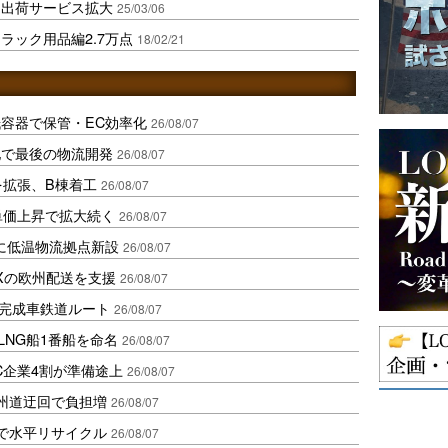
日出荷サービス拡大
25/03/06
ラック用品編2.7万点
18/02/21
容器で保管・EC効率化
26/08/07
地で最後の物流開発
26/08/07
を拡張、B棟着工
26/08/07
、単価上昇で拡大続く
26/08/07
に低温物流拠点新設
26/08/07
Xの欧州配送を支援
26/08/07
に完成車鉄道ルート
26/08/07
LNG船1番船を命名
26/08/07
C企業4割が準備途上
26/08/07
州道迂回で負担増
26/08/07
で水平リサイクル
26/08/07