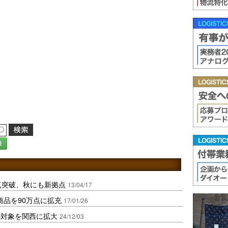
録
点突破、秋にも新拠点
13/04/17
送商品を90万点に拡充
17/01/26
の対象を関西に拡大
24/12/03