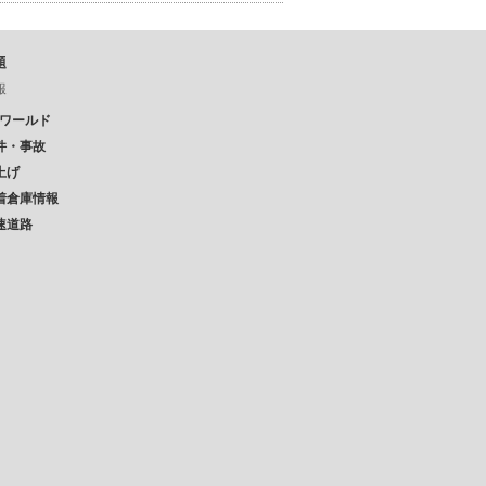
題
報
Pワールド
件・事故
上げ
着倉庫情報
速道路